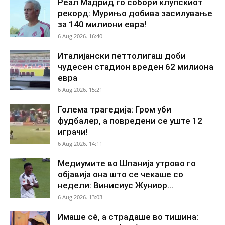
Реал Мадрид го собори клупскиот
рекорд: Мурињо добива засилување
за 140 милиони евра!
6 Aug 2026. 16:40
Италијански петтолигаш доби
чудесен стадион вреден 62 милиона
евра
6 Aug 2026. 15:21
Голема трагедија: Гром уби
фудбалер, а повредени се уште 12
играчи!
6 Aug 2026. 14:11
Медиумите во Шпанија утрово го
објавија она што се чекаше со
недели: Винисиус Жуниор...
6 Aug 2026. 13:03
Имаше сè, а страдаше во тишина: