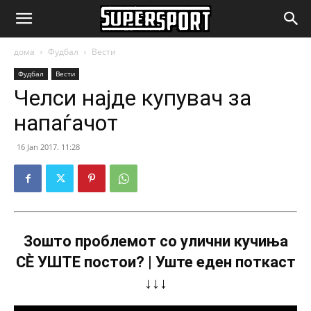
SuperSport.mk
дома
Фудбал
Вести
Фудбал
Вести
Челси најде купувач за
напаѓачот
16 Jan 2017. 11:28
Зошто проблемот со улични кучиња
СÈ УШТЕ постои? | Уште еден поткаст
↓↓↓