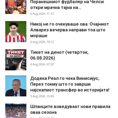
Поранешниот фудбалер на Челси
откри мрачна тајна на...
6 Aug 2026. 11:15
Никој не го очекуваше ова: Очајниот
Алварез вечерва направи тоа што
мораше
6 Aug 2026. 10:12
Тикет на денот (четврток,
06.08.2026)
6 Aug 2026. 07:20
Додека Реал го чека Винисијус,
Перез токму што го заврши
најскапиот трансфер во историјата!
5 Aug 2026. 15:49
Шпанците воведуваат нови правила
оваа сезона