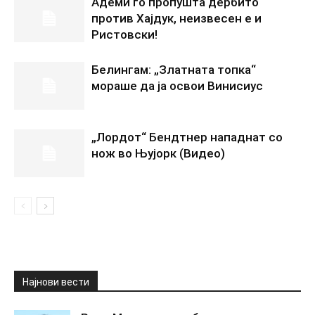
Адеми го пропушта дербито
против Хајдук, неизвесен е и
Ристовски!
Белингам: „Златната топка“
мораше да ја освои Винисиус
„Лордот“ Бендтнер нападнат со
нож во Њујорк (Видео)
Најнови вести