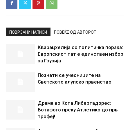
ПОВРЗАНИ НАПИСИ
ПОВЕЌЕ ОД АВТОРОТ
Кварацхелија со политичка порака:
Европскиот пат е единствен избор
за Грузија
Познати се учесниците на
Светското клупско првенство
Драма во Копа Либертадорес:
Ботафого преку Атлетико до прв
трофеј!