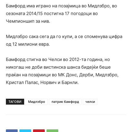
Бамфорд има играно на позајмица во Мидлзбро, во
сезоната 2014/15 постигна 17 погодоци во
Чемпионшип за нив.
Мидлзбро сака сега да го купи, а се споменува цифра
од 12 милиони евра.
Бамфорд стигна во Челси во 2012-та година, но
никогаш не доби вистинска шанса бидејќи беше
праќан на позајмици во МК Донс, Дерби, Мидлзбро,
Кристал Палас, Норвич и Барнли.
ТАГОВИ
Мидлзбро
патрик бамфорд
челси