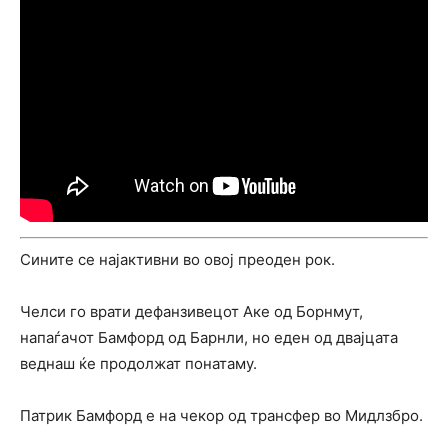
Сините се најактивни во овој преоден рок.
Челси го врати дефанзивецот Аке од Борнмут,
напаѓачот Бамфорд од Барнли, но еден од двајцата
веднаш ќе продолжат понатаму.
Патрик Бамфорд е на чекор од трансфер во Мидлзбро.