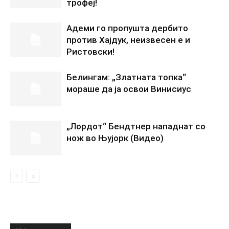
трофеј!
Адеми го пропушта дербито
против Хајдук, неизвесен е и
Ристовски!
Белингам: „Златната топка“
мораше да ја освои Винисиус
„Лордот“ Бендтнер нападнат со
нож во Њујорк (Видео)