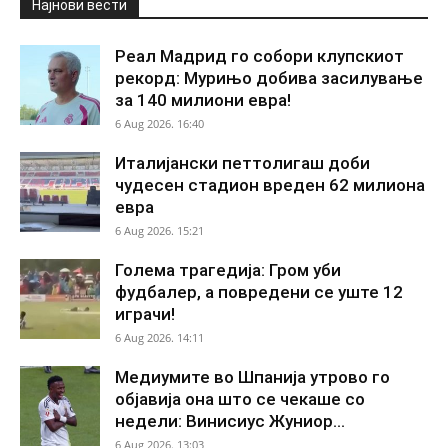
Најнови вести
Реал Мадрид го собори клупскиот
рекорд: Мурињо добива засилување
за 140 милиони евра!
6 Aug 2026. 16:40
Италијански петтолигаш доби
чудесен стадион вреден 62 милиона
евра
6 Aug 2026. 15:21
Голема трагедија: Гром уби
фудбалер, а повредени се уште 12
играчи!
6 Aug 2026. 14:11
Медиумите во Шпанија утрово го
објавија она што се чекаше со
недели: Винисиус Жуниор...
6 Aug 2026. 13:03