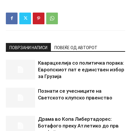
ПОВРЗАНИ НАПИСИ
ПОВЕЌЕ ОД АВТОРОТ
Кварацхелија со политичка порака:
Европскиот пат е единствен избор
за Грузија
Познати се учесниците на
Светското клупско првенство
Драма во Копа Либертадорес:
Ботафого преку Атлетико до прв