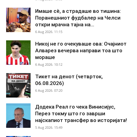
Имаше сè, а страдаше во тишина:
Поранешниот фудбалер на Челси
откри мрачна тајна на...
6 Aug 2026. 11:15
Никој не го очекуваше ова: Очајниот
Алварез вечерва направи тоа што
мораше
6 Aug 2026. 10:12
Тикет на денот (четврток,
06.08.2026)
6 Aug 2026. 07:20
Додека Реал го чека Винисијус,
Перез токму што го заврши
најскапиот трансфер во историјата!
5 Aug 2026. 15:49