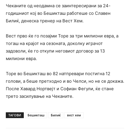
Чеканите од неодамна се заинтересирани за 24-
годишниот кој во Бешикташ работеше со Славен
Билиќ, денеска тренер на Вест Хем.
Вест прво ќе го позајми Торе за три милиони евра, а
тогаш на крајот на сезоната, доколку играчот
задоволи, ќе го откупи неговиот договор за 13
милиони евра.
Торе во Бешикташ во 82 натпревари постигна 12
голови, а беше претходно и во Челси, но не се докажа.
После Хавард Нортвејт и Софиан Фегули, ќе стане
трето засилување на Чеканите.
ТАГОВИ
Бешикташ
Билиќ
вест хем