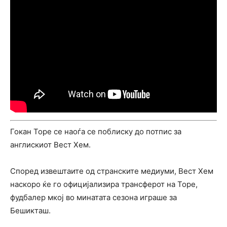
Гокан Торе се наоѓа се поблиску до потпис за
англискиот Вест Хем.
Според извештаите од странските медиуми, Вест Хем
наскоро ќе го официјализира трансферот на Торе,
фудбалер мкој во минатата сезона играше за
Бешикташ.