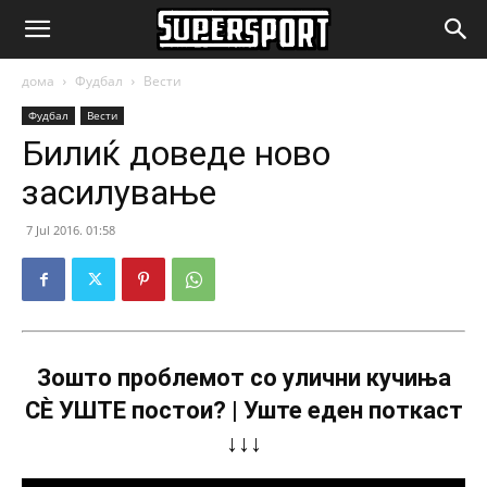
SuperSport.mk
дома
Фудбал
Вести
Фудбал
Вести
Билиќ доведе ново
засилување
7 Jul 2016. 01:58
Зошто проблемот со улични кучиња
СÈ УШТЕ постои? | Уште еден поткаст
↓↓↓