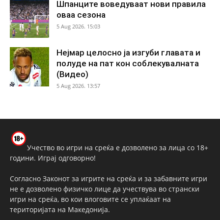
Шпанците воведуваат нови правила
оваа сезона
5 Aug 2026. 15:03
Нејмар целосно ја изгуби главата и
полуде на пат кон соблекувалната
(Видео)
5 Aug 2026. 13:57
Учество во игри на среќа е дозволено за лица со 18+
години. Играј одговорно!
Согласно Законот за игрите на среќа и за забавните игри
не е дозволено физичко лице да учествува во странски
игри на среќа, во кои влоговите се уплаќаат на
територијата на Македонија.