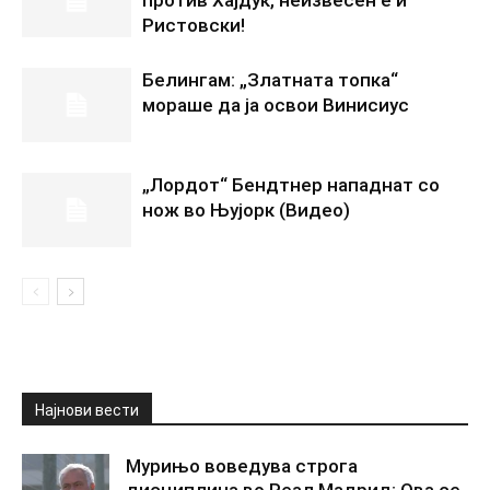
Ристовски!
Белингам: „Златната топка“
мораше да ја освои Винисиус
„Лордот“ Бендтнер нападнат со
нож во Њујорк (Видео)
Најнови вести
Мурињо воведува строга
дисциплина во Реал Мадрид: Ова се