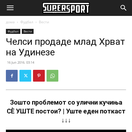
SuperSport.mk
дома
Фудбал
Вести
Фудбал
Вести
Челси продаде млад Хрват
на Удинезе
16 Jun 2016. 03:14
Зошто проблемот со улични кучиња
СÈ УШТЕ постои? | Уште еден поткаст
↓↓↓