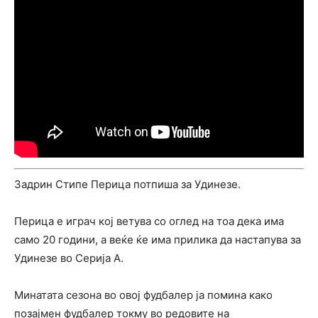
Задрин Стипе Перица потпиша за Удинезе.
Перица е играч кој ветува со оглед на тоа дека има
само 20 години, а веќе ќе има прилика да настапува за
Удинезе во Серија А.
Минатата сезона во овој фудбалер ја помина како
позајмен фудбалер токму во редовите на