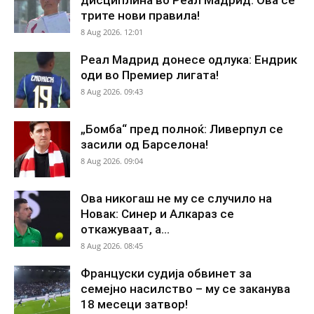
трите нови правила!
8 Aug 2026. 12:01
Реал Мадрид донесе одлука: Ендрик
оди во Премиер лигата!
8 Aug 2026. 09:43
„Бомба“ пред полноќ: Ливерпул се
засили од Барселона!
8 Aug 2026. 09:04
Ова никогаш не му се случило на
Новак: Синер и Алкараз се
откажуваат, а...
8 Aug 2026. 08:45
Француски судија обвинет за
семејно насилство – му се заканува
18 месеци затвор!