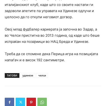
италијанскиот клуб, каде што со своите настапи ги
задоволи апетите па управата на Удинезе одлучи и
целосно да го откупи неговиот догвор.
Овој млад фудбалер кариерата ја започна во Задар, а
во Челси пристигна во 2013 година, од каде што беше
испраќан на позајмици во НАЦ Бреда и Удинезе.
Треба да се спомене дека Перица игра на позицијата
напаѓач и е висок 192 сантиметри.
ТАГОВИ
удинезе
челси