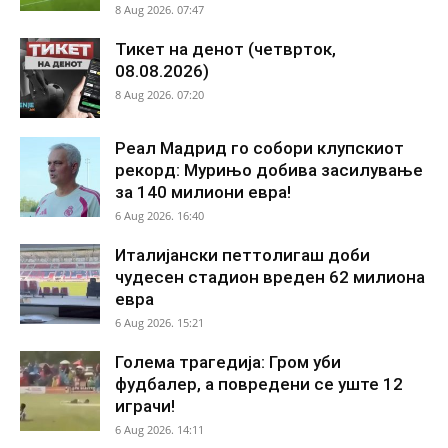
8 Aug 2026. 07:47
Тикет на денот (четврток,
08.08.2026)
8 Aug 2026. 07:20
Реал Мадрид го собори клупскиот
рекорд: Мурињо добива засилување
за 140 милиони евра!
6 Aug 2026. 16:40
Италијански петтолигаш доби
чудесен стадион вреден 62 милиона
евра
6 Aug 2026. 15:21
Голема трагедија: Гром уби
фудбалер, а повредени се уште 12
играчи!
6 Aug 2026. 14:11