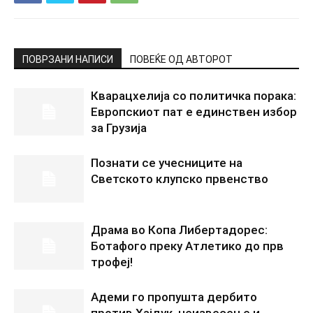
ПОВРЗАНИ НАПИСИ
ПОВЕЌЕ ОД АВТОРОТ
Кварацхелија со политичка порака:
Европскиот пат е единствен избор
за Грузија
Познати се учесниците на
Светското клупско првенство
Драма во Копа Либертадорес:
Ботафого преку Атлетико до прв
трофеј!
Адеми го пропушта дербито
против Хајдук, неизвесен е и