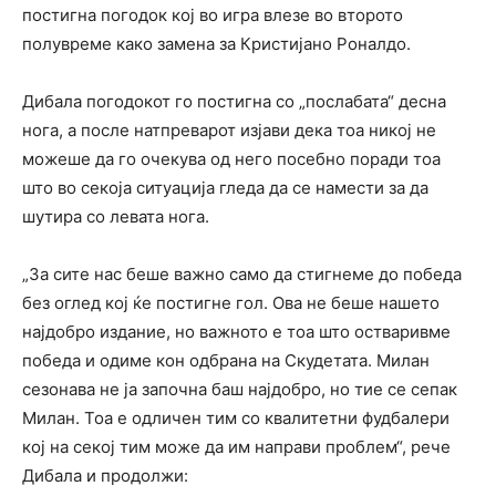
постигна погодок кој во игра влезе во второто
полувреме како замена за Кристијано Роналдо.
Дибала погодокот го постигна со „послабата“ десна
нога, а после натпреварот изјави дека тоа никој не
можеше да го очекува од него посебно поради тоа
што во секоја ситуација гледа да се намести за да
шутира со левата нога.
„За сите нас беше важно само да стигнеме до победа
без оглед кој ќе постигне гол. Ова не беше нашето
најдобро издание, но важното е тоа што остваривме
победа и одиме кон одбрана на Скудетата. Милан
сезонава не ја започна баш најдобро, но тие се сепак
Милан. Тоа е одличен тим со квалитетни фудбалери
кој на секој тим може да им направи проблем“, рече
Дибала и продолжи: