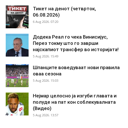
Тикет на денот (четврток,
06.08.2026)
6 Aug 2026. 07:20
Додека Реал го чека Винисијус,
Перез токму што го заврши
најскапиот трансфер во историјата!
5 Aug 2026. 15:49
Шпанците воведуваат нови правила
оваа сезона
5 Aug 2026. 15:03
Нејмар целосно ја изгуби главата и
полуде на пат кон соблекувалната
(Видео)
5 Aug 2026. 13:57