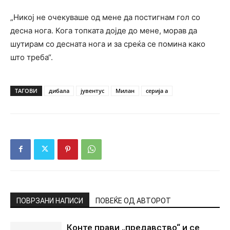
„Никој не очекуваше од мене да постигнам гол со
десна нога. Кога топката дојде до мене, морав да
шутирам со десната нога и за среќа се помина како
што треба“.
ТАГОВИ
дибала
јувентус
Милан
серија а
ПОВРЗАНИ НАПИСИ
ПОВЕЌЕ ОД АВТОРОТ
Конте прави „предавство“ и се