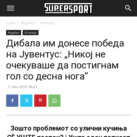
SuperSport.mk
дома
Фудбал
Италија
Фудбал
Италија
Дибала им донесе победа
на Јувентус: „Никој не
очекуваше да постигнам
гол со десна нога“
11 Nov 2019. 09:23
Зошто проблемот со улични кучиња