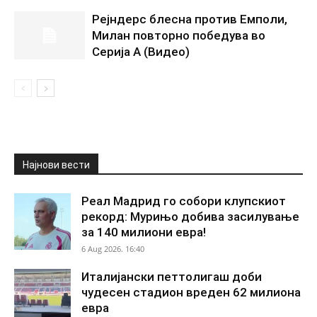
Рејндерс блесна против Емполи,
Милан повторно победува во
Серија А (Видео)
Најнови вести
Реал Мадрид го собори клупскиот
рекорд: Мурињо добива засилување
за 140 милиони евра!
6 Aug 2026. 16:40
Италијански петтолигаш доби
чудесен стадион вреден 62 милиона
евра