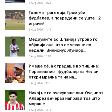
6 Aug 2026. 15:21
Голема трагедија: Гром уби
фудбалер, а повредени се уште 12
играчи!
6 Aug 2026. 14:11
Медиумите во Шпанија утрово го
објавија она што се чекаше со
недели: Винисиус Жуниор...
6 Aug 2026. 13:03
Имаше сè, а страдаше во тишина:
Поранешниот фудбалер на Челси
откри мрачна тајна на...
6 Aug 2026. 11:15
Никој не го очекуваше ова: Очајниот
Алварез вечерва направи тоа што
мораше
6 Aug 2026. 10:12