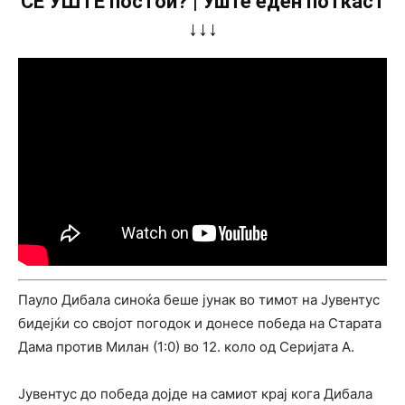
СÈ УШТЕ постои? | Уште еден поткаст
↓↓↓
Пауло Дибала синоќа беше јунак во тимот на Јувентус
бидејќи со својот погодок и донесе победа на Старата
Дама против Милан (1:0) во 12. коло од Серијата А.
Јувентус до победа дојде на самиот крај кога Дибала