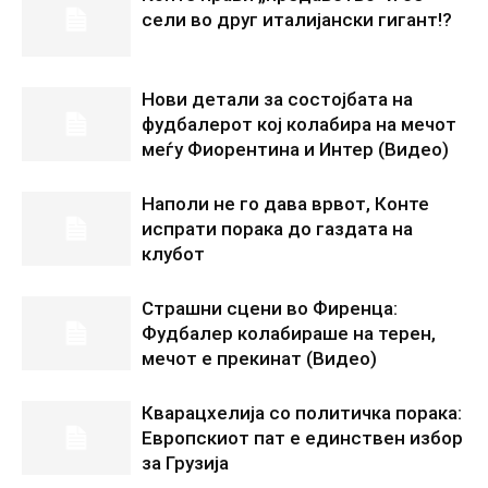
сели во друг италијански гигант!?
Нови детали за состојбата на
фудбалерот кој колабира на мечот
меѓу Фиорентина и Интер (Видео)
Наполи не го дава врвот, Конте
испрати порака до газдата на
клубот
Страшни сцени во Фиренца:
Фудбалер колабираше на терен,
мечот е прекинат (Видео)
Кварацхелија со политичка порака:
Европскиот пат е единствен избор
за Грузија