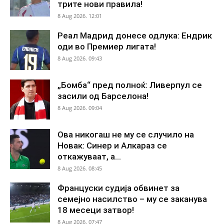
трите нови правила!
8 Aug 2026. 12:01
Реал Мадрид донесе одлука: Ендрик
оди во Премиер лигата!
8 Aug 2026. 09:43
„Бомба“ пред полноќ: Ливерпул се
засили од Барселона!
8 Aug 2026. 09:04
Ова никогаш не му се случило на
Новак: Синер и Алкараз се
откажуваат, а...
8 Aug 2026. 08:45
Француски судија обвинет за
семејно насилство – му се заканува
18 месеци затвор!
8 Aug 2026. 07:47