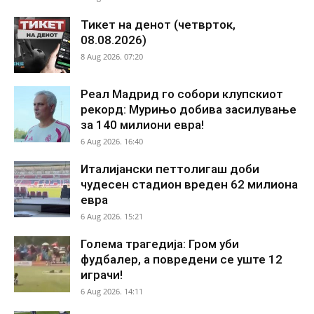
Тикет на денот (четврток,
08.08.2026)
8 Aug 2026. 07:20
Реал Мадрид го собори клупскиот
рекорд: Мурињо добива засилување
за 140 милиони евра!
6 Aug 2026. 16:40
Италијански петтолигаш доби
чудесен стадион вреден 62 милиона
евра
6 Aug 2026. 15:21
Голема трагедија: Гром уби
фудбалер, а повредени се уште 12
играчи!
6 Aug 2026. 14:11