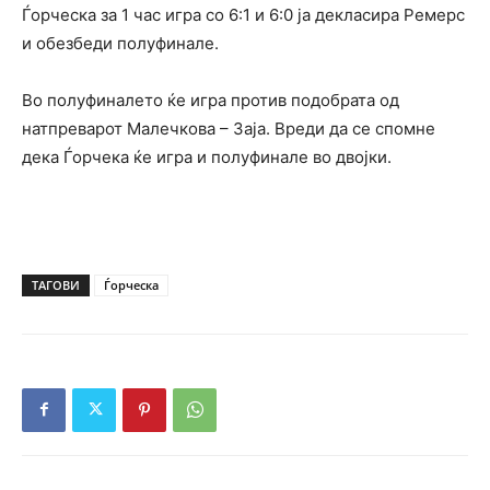
Ѓорческа за 1 час игра со 6:1 и 6:0 ја декласира Ремерс
и обезбеди полуфинале.
Во полуфиналето ќе игра против подобрата од
натпреварот Малечкова – Заја. Вреди да се спомне
дека Ѓорчека ќе игра и полуфинале во двојки.
ТАГОВИ
Ѓорческа