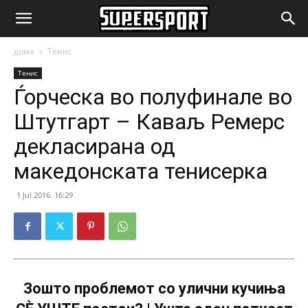
SuperSport.mk
дома
Тенис
Тенис
Ѓорческа во полуфинале во
Штутгарт – Каваљ Ремерс
декласирана од
македонската тенисерка
1 Jul 2016. 16:29
Зошто проблемот со улични кучиња