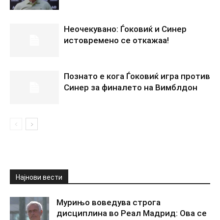
Неочекувано: Ѓоковиќ и Синер
истовремено се откажаа!
Познато е кога Ѓоковиќ игра против
Синер за финалето на Вимблдон
Најнови вести
Мурињо воведува строга
дисциплина во Реал Мадрид: Ова се