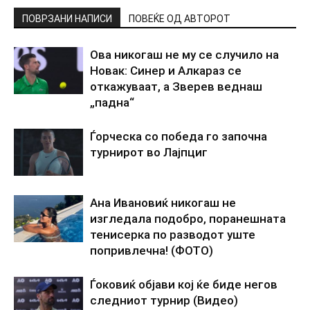
ПОВРЗАНИ НАПИСИ
ПОВЕЌЕ ОД АВТОРОТ
Ова никогаш не му се случило на
Новак: Синер и Алкараз се
откажуваат, а Зверев веднаш
„падна“
Ѓорческа со победа го започна
турнирот во Лајпциг
Ана Ивановиќ никогаш не
изгледала подобро, поранешната
тенисерка по разводот уште
попривлечна! (ФОТО)
Ѓоковиќ објави кој ќе биде негов
следниот турнир (Видео)