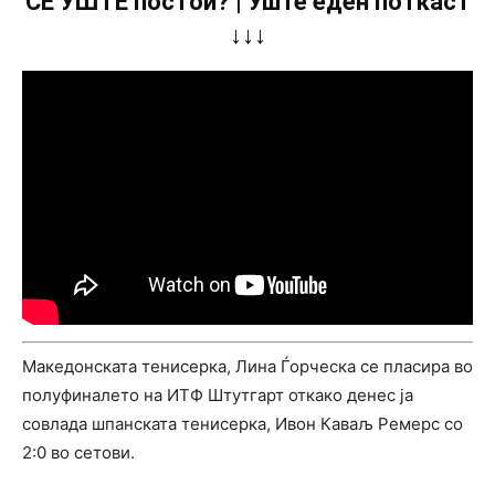
СÈ УШТЕ постои? | Уште еден поткаст
↓↓↓
Македонската тенисерка, Лина Ѓорческа се пласира во
полуфиналето на ИТФ Штутгарт откако денес ја
совлада шпанската тенисерка, Ивон Каваљ Ремерс со
2:0 во сетови.