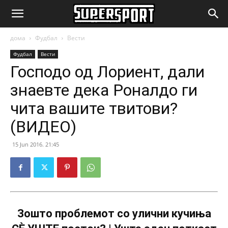
SuperSport.mk
дома
Фудбал
Вести
Фудбал
Вести
Господо од Лориент, дали
знаевте дека Роналдо ги
чита вашите твитови?
(ВИДЕО)
15 Jun 2016. 21:45
Зошто проблемот со улични кучиња