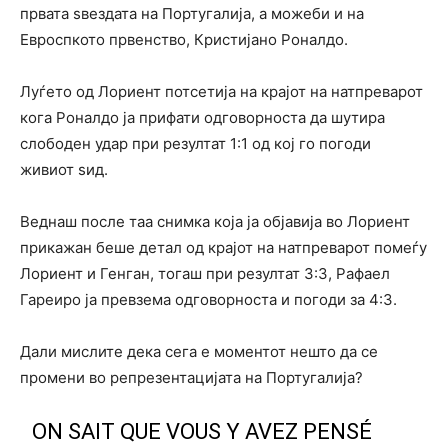
првата ѕвездата на Португалија, а можеби и на
Евроспкото првенство, Кристијано Роналдо.
Луѓето од Лориент потсетија на крајот на натпреварот
кога Роналдо ја прифати одговорноста да шутира
слободен удар при резултат 1:1 од кој го погоди
живиот ѕид.
Веднаш после таа снимка која ја објавија во Лориент
прикажан беше детал од крајот на натпреварот помеѓу
Лориент и Генган, тогаш при резултат 3:3, Рафаел
Гареиро ја превзема одговорноста и погоди за 4:3.
Дали мислите дека сега е моментот нешто да се
промени во репрезентацијата на Португалија?
ON SAIT QUE VOUS Y AVEZ PENSÉ