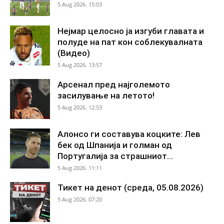
5 Aug 2026. 15:03
Нејмар целосно ја изгуби главата и
полуде на пат кон соблекувалната
(Видео)
5 Aug 2026. 13:57
Арсенал пред најголемото
засилување на летото!
5 Aug 2026. 12:53
Алонсо ги составува коцките: Лев
бек од Шпанија и голман од
Португалија за страшниот...
5 Aug 2026. 11:11
Тикет на денот (среда, 05.08.2026)
5 Aug 2026. 07:20