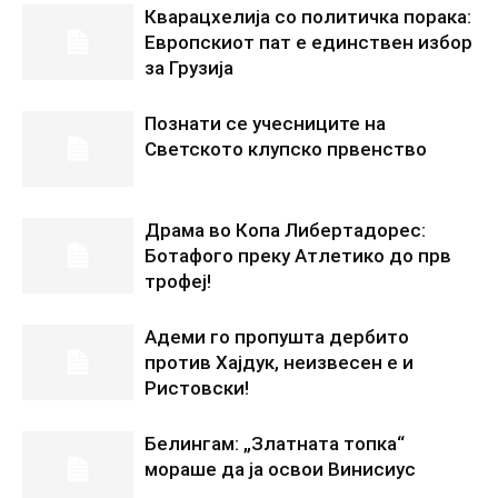
Кварацхелија со политичка порака:
Европскиот пат е единствен избор
за Грузија
Познати се учесниците на
Светското клупско првенство
Драма во Копа Либертадорес:
Ботафого преку Атлетико до прв
трофеј!
Адеми го пропушта дербито
против Хајдук, неизвесен е и
Ристовски!
Белингам: „Златната топка“
мораше да ја освои Винисиус