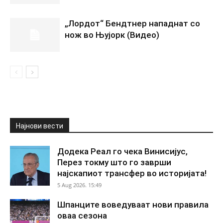
„Лордот“ Бендтнер нападнат со
нож во Њујорк (Видео)
Најнови вести
Додека Реал го чека Винисијус,
Перез токму што го заврши
најскапиот трансфер во историјата!
5 Aug 2026. 15:49
Шпанците воведуваат нови правила
оваа сезона