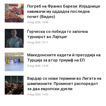
Погреб на Франко Барези: Илјадници
навивачи му оддадоа последна
почит (Видео)
4 Aug 2026. 16:06
Ѓорческа со победа го започна
турнирот во Лајпциг
4 Aug 2026. 15:11
Македонските кадети ѝ пресудија на
Турција за втор триумф на ЕП
4 Aug 2026. 14:30
Вардар со нови термини во Лигата на
шампионите: Променет распоредот
за два европски дуели
4 Aug 2026. 14:03