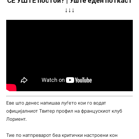
СÈ УШТЕ постои? | Уште еден поткаст
↓↓↓
Еве што денес напишаа луѓето кои го водат
официјалниот Твитер профил на францускиот клуб
Лориент.
Тие по натпреварот беа критички настроени кон