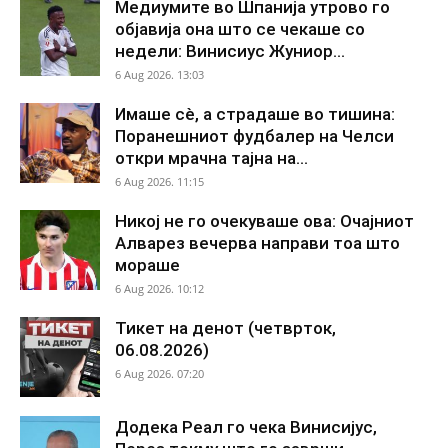
Медиумите во Шпанија утрово го
објавија она што се чекаше со
недели: Винисиус Жуниор...
6 Aug 2026. 13:03
Имаше сè, а страдаше во тишина:
Поранешниот фудбалер на Челси
откри мрачна тајна на...
6 Aug 2026. 11:15
Никој не го очекуваше ова: Очајниот
Алварез вечерва направи тоа што
мораше
6 Aug 2026. 10:12
Тикет на денот (четврток,
06.08.2026)
6 Aug 2026. 07:20
Додека Реал го чека Винисијус,