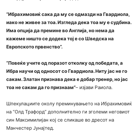
“Ибрахимовиќ сака да му се одмазди на Гвардиола,
иако не живее за тоа. Изгледа дека тоа му е судбина.
Има опција да премине во Англија, но нема да
кажеме ништо се додека тој е со Шведска на
Европското првенство”.
“Повеќе учите од поразот отколку од победата, а
Ибра научи од односот со Гвардиола. Ниту јас не го
сакам. Златан признава дека е добар тренер, но јас
тоа не сакам да го признаам”
– изјави Раиола.
Шпекулациите околу преминувањето на Ибрахимовиќ
на “Олд Трафорд” дополнително ги зголеми неговиот
син Максимилијан кој се сликаше во дресот на
Манчестер Јунајтед.