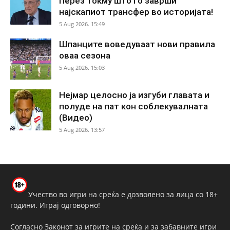
Перез токму што го заврши
најскапиот трансфер во историјата!
5 Aug 2026. 15:49
Шпанците воведуваат нови правила
оваа сезона
5 Aug 2026. 15:03
Нејмар целосно ја изгуби главата и
полуде на пат кон соблекувалната
(Видео)
5 Aug 2026. 13:57
Учество во игри на среќа е дозволено за лица со 18+
години. Играј одговорно!
Согласно Законот за игрите на среќа и за забавните игри