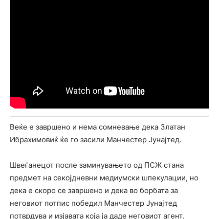
Веќе е завршено и нема сомневање дека Златан
Ибрахимовиќ ќе го засили Манчестер Јунајтед.
Швеѓанецот после заминувањето од ПСЖ стана
предмет на секојдневни медиумски шпекулации, но
дека е скоро се завршено и дека во борбата за
неговиот потпис победил Манчестер Јунајтед
потврдува и изјавата која ја даде неговиот агент.