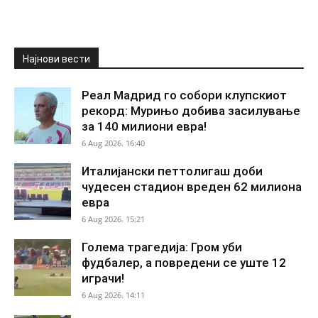
Најнови вести
Реал Мадрид го собори клупскиот
рекорд: Мурињо добива засилување
за 140 милиони евра!
6 Aug 2026. 16:40
Италијански петтолигаш доби
чудесен стадион вреден 62 милиона
евра
6 Aug 2026. 15:21
Голема трагедија: Гром уби
фудбалер, а повредени се уште 12
играчи!
6 Aug 2026. 14:11