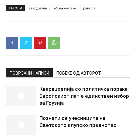
ТАГОВИ
гвардиола
ибрахимовиќ
раиола
ПОВРЗАНИ НАПИСИ
ПОВЕЌЕ ОД АВТОРОТ
Кварацхелија со политичка порака:
Европскиот пат е единствен избор
за Грузија
Познати се учесниците на
Светското клупско првенство