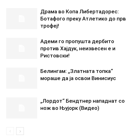
Драма во Копа Либертадорес:
Ботафого преку Атлетико до прв
трофеј!
Адеми го пропушта дербито
против Хајдук, неизвесен е и
Ристовски!
Белингам: „Златната топка“
мораше да ја освои Винисиус
„Лордот“ Бендтнер нападнат со
нож во Њујорк (Видео)