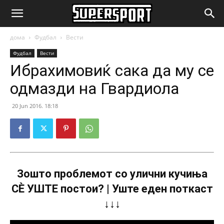
SuperSport.mk
дома
Фудбал
Вести
Фудбал
Вести
Ибрахимовиќ сака да му се
одмазди на Гвардиола
20 Jun 2016. 18:18
Зошто проблемот со улични кучиња
СÈ УШТЕ постои? | Уште еден поткаст
↓↓↓