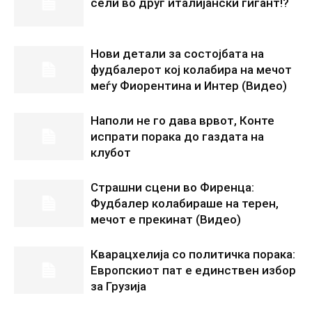
сели во друг италијански гигант!?
Нови детали за состојбата на
фудбалерот кој колабира на мечот
меѓу Фиорентина и Интер (Видео)
Наполи не го дава врвот, Конте
испрати порака до газдата на
клубот
Страшни сцени во Фиренца:
Фудбалер колабираше на терен,
мечот е прекинат (Видео)
Кварацхелија со политичка порака:
Европскиот пат е единствен избор
за Грузија