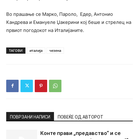
Во прашање се Марко, Пароло, Едер, Антонио
Кандрева и Емануеле Џакерини кој беше и стрелец на
првиот погодокот на Италијаните.
ТАГОВИ
италија
чезена
ПОВРЗАНИ НАПИСИ
ПОВЕЌЕ ОД АВТОРОТ
Конте прави „предавство“ и се