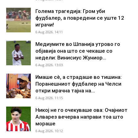
Голема трагедија: Гром уби
фудбалер, а повредени се уште 12
играчи!
6 Aug 2026. 14:11
Медиумите во Шпанија утрово го
објавија она што се чекаше со
недели: Винисиус Жуниор...
6 Aug 2026. 13:03
Имаше сè, а страдаше во тишина:
Поранешниот фудбалер на Челси
откри мрачна тајна на...
6 Aug 2026. 11:15
Никој не го очекуваше ова: Очајниот
Алварез вечерва направи тоа што
мораше
6 Aug 2026. 10:12