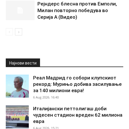
Рејндерс блесна против Емполи,
Милан повторно победува во
Серија А (Видео)
Најнови вести
Реал Мадрид го собори клупскиот
рекорд: Мурињо добива засилување
за 140 милиони евра!
6 Aug 2026. 16:40
Италијански петтолигаш доби
чудесен стадион вреден 62 милиона
евра
6 Aug 2026. 15:21