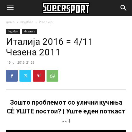
SuperSport.mk
дома
Фудбал
Италија
Фудбал
Италија
Италија 2016 = 4/11
Чезена 2011
15 Jun 2016. 21:28
Зошто проблемот со улични кучиња
СÈ УШТЕ постои? | Уште еден поткаст
↓↓↓