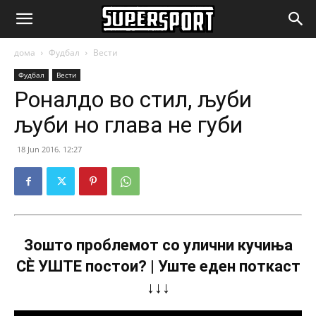
SuperSport.mk
дома
Фудбал
Вести
Фудбал
Вести
Роналдо во стил, љуби
љуби но глава не губи
18 Jun 2016. 12:27
Зошто проблемот со улични кучиња
СÈ УШТЕ постои? | Уште еден поткаст
↓↓↓