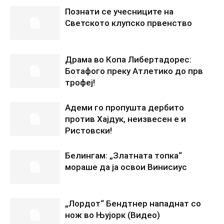
Познати се учесниците на
Светското клупско првенство
Драма во Копа Либертадорес:
Ботафого преку Атлетико до прв
трофеј!
Адеми го пропушта дербито
против Хајдук, неизвесен е и
Ристовски!
Белингам: „Златната топка“
мораше да ја освои Винисиус
„Лордот“ Бендтнер нападнат со
нож во Њујорк (Видео)