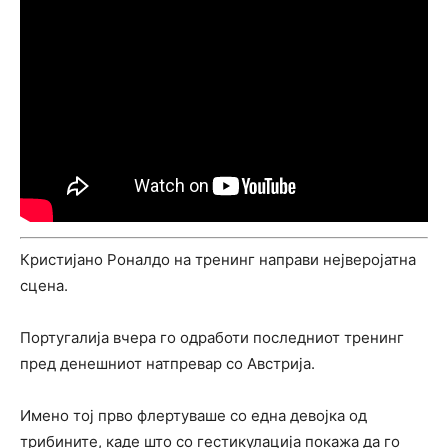
Кристијано Роналдо на тренинг направи нејверојатна
сцена.
Португалија вчера го одработи последниот тренинг
пред денешниот натпревар со Австрија.
Имено тој прво флертуваше со една девојка од
трибините, каде што со гестикулација покажа да го