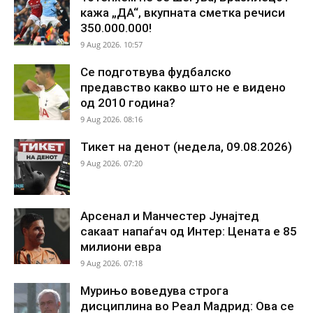
кажа „ДА“, вкупната сметка речиси
350.000.000!
9 Aug 2026. 10:57
Се подготвува фудбалско
предавство какво што не е видено
од 2010 година?
9 Aug 2026. 08:16
Тикет на денот (недела, 09.08.2026)
9 Aug 2026. 07:20
Арсенал и Манчестер Јунајтед
сакаат напаѓач од Интер: Цената е 85
милиони евра
9 Aug 2026. 07:18
Мурињо воведува строга
дисциплина во Реал Мадрид: Ова се