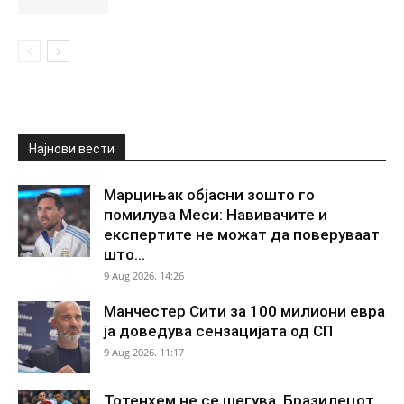
Најнови вести
Марцињак објасни зошто го
помилува Меси: Навивачите и
експертите не можат да поверуваат
што...
9 Aug 2026. 14:26
Манчестер Сити за 100 милиони евра
ја доведува сензацијата од СП
9 Aug 2026. 11:17
Тотенхем не се шегува, Бразилецот