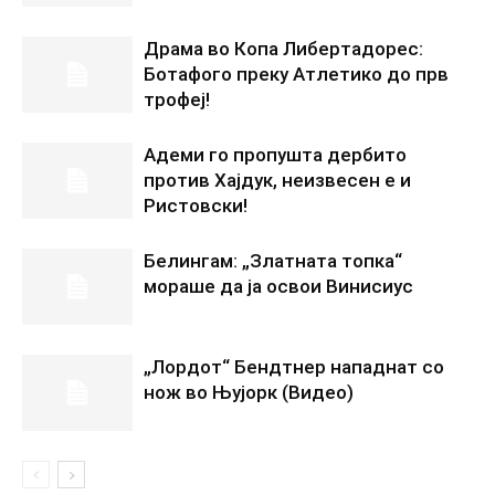
Драма во Копа Либертадорес:
Ботафого преку Атлетико до прв
трофеј!
Адеми го пропушта дербито
против Хајдук, неизвесен е и
Ристовски!
Белингам: „Златната топка“
мораше да ја освои Винисиус
„Лордот“ Бендтнер нападнат со
нож во Њујорк (Видео)