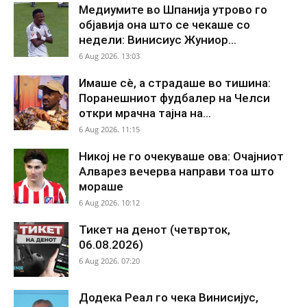
Медиумите во Шпанија утрово го
објавија она што се чекаше со
недели: Винисиус Жуниор...
6 Aug 2026. 13:03
Имаше сè, а страдаше во тишина:
Поранешниот фудбалер на Челси
откри мрачна тајна на...
6 Aug 2026. 11:15
Никој не го очекуваше ова: Очајниот
Алварез вечерва направи тоа што
мораше
6 Aug 2026. 10:12
Тикет на денот (четврток,
06.08.2026)
6 Aug 2026. 07:20
Додека Реал го чека Винисијус,