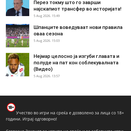
Перез токму што го заврши
најскапиот трансфер во историјата!
5 Aug 2026. 15:49
Шпанците воведуваат нови правила
оваа сезона
5 Aug 2026. 15:03
Нејмар целосно ја изгуби главата и
полуде на пат кон соблекувалната
(Видео)
5 Aug 2026. 13:57
Учество во игри на среќа е дозволено за лица со 18+
години. Играј одговорно!