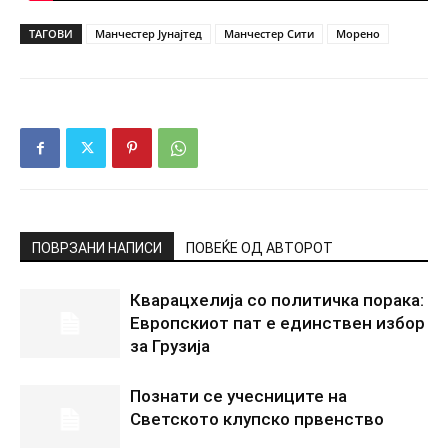
ТАГОВИ
Манчестер Јунајтед
Манчестер Сити
Морено
ПОВРЗАНИ НАПИСИ
ПОВЕЌЕ ОД АВТОРОТ
Кварацхелија со политичка порака:
Европскиот пат е единствен избор
за Грузија
Познати се учесниците на
Светското клупско првенство