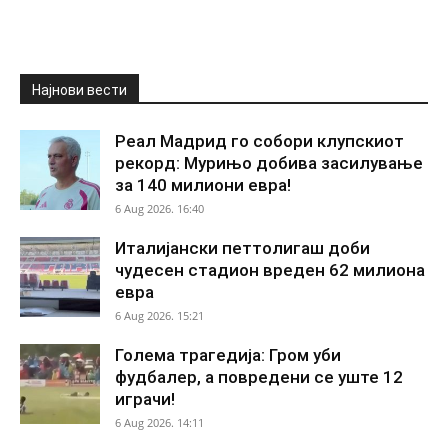
Најнови вести
Реал Мадрид го собори клупскиот
рекорд: Мурињо добива засилување
за 140 милиони евра!
6 Aug 2026. 16:40
Италијански петтолигаш доби
чудесен стадион вреден 62 милиона
евра
6 Aug 2026. 15:21
Голема трагедија: Гром уби
фудбалер, а повредени се уште 12
играчи!
6 Aug 2026. 14:11