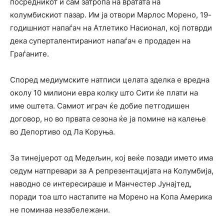
посредникот и сам затропа на вратата на
колумбискиот пазар. Им ја отвори Марлос Морено, 19-
годишниот напаѓач на Атлетико Насионал, кој потврди
дека суперталентираниот напаѓач е продаден на
Граѓаните.
Според медиумските натписи целата зделка е вредна
околу 10 милиони евра колку што Сити ќе плати на
име оштета. Самиот играч ќе добие петгодишен
договор, но во првата сезона ќе ја помине на калење
во Депортиво од Ла Коруња.
За тинејџерот од Медељин, кој веќе позади името има
седум натпревари за А репрезентацијата на Колумбија,
наводно се интересираше и Манчестер Јунајтед,
поради тоа што настапите на Морено на Копа Америка
не поминаа незабележани.