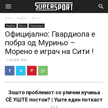
SuperSport.mk
дома
Фудбал
Вести
Фудбал
Вести
Трансфери
Официјално: Гвардиола е
побрз од Мурињо –
Морено е играч на Сити !
11 Jul 2016. 20:53
Зошто проблемот со улични кучиња
СÈ УШТЕ постои? | Уште еден поткаст
↓↓↓