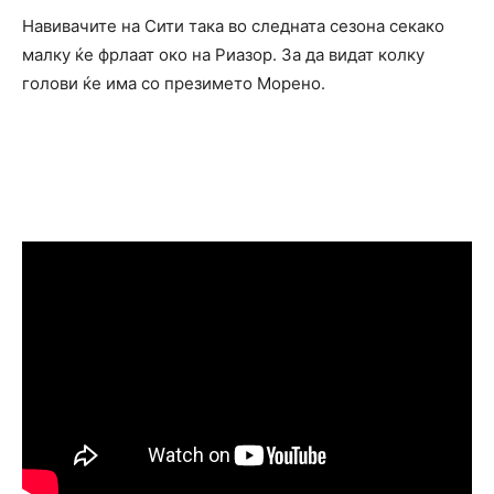
Навивачите на Сити така во следната сезона секако
малку ќе фрлаат око на Риазор. За да видат колку
голови ќе има со презимето Морено.