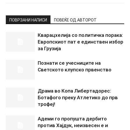
ПОВРЗАНИ НАПИСИ
ПОВЕЌЕ ОД АВТОРОТ
Кварацхелија со политичка порака:
Европскиот пат е единствен избор
за Грузија
Познати се учесниците на
Светското клупско првенство
Драма во Копа Либертадорес:
Ботафого преку Атлетико до прв
трофеј!
Адеми го пропушта дербито
против Хајдук, неизвесен е и