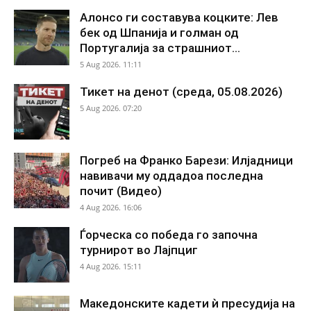
Алонсо ги составува коцките: Лев
бек од Шпанија и голман од
Португалија за страшниот...
5 Aug 2026. 11:11
Тикет на денот (среда, 05.08.2026)
5 Aug 2026. 07:20
Погреб на Франко Барези: Илјадници
навивачи му оддадоа последна
почит (Видео)
4 Aug 2026. 16:06
Ѓорческа со победа го започна
турнирот во Лајпциг
4 Aug 2026. 15:11
Македонските кадети ѝ пресудија на