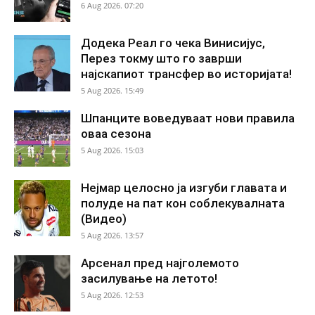
6 Aug 2026. 07:20
Додека Реал го чека Винисијус,
Перез токму што го заврши
најскапиот трансфер во историјата!
5 Aug 2026. 15:49
Шпанците воведуваат нови правила
оваа сезона
5 Aug 2026. 15:03
Нејмар целосно ја изгуби главата и
полуде на пат кон соблекувалната
(Видео)
5 Aug 2026. 13:57
Арсенал пред најголемото
засилување на летото!
5 Aug 2026. 12:53