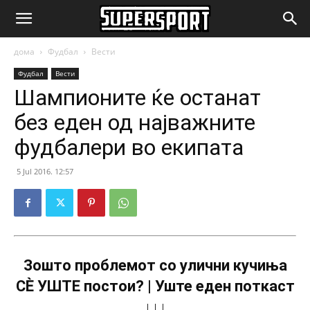
SuperSport.mk
дома
Фудбал
Вести
Фудбал
Вести
Шампионите ќе останат
без еден од најважните
фудбалери во екипата
5 Jul 2016. 12:57
Зошто проблемот со улични кучиња
СÈ УШТЕ постои? | Уште еден поткаст
↓↓↓