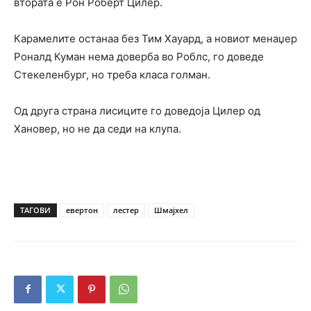
втората е Рон Роберт Цилер.
Карамелите останаа без Тим Хауард, а новиот менаџер
Роналд Куман нема доверба во Роблс, го доведе
Стекеленбург, но треба класа голман.
Од друга страна лисиците го доведоја Цилер од
Хановер, но не да седи на клупа.
ТАГОВИ
евертон
лестер
Шмајхел