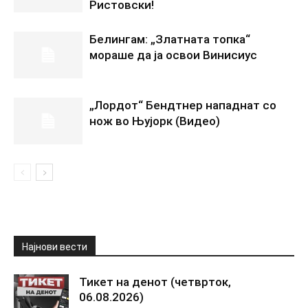
Ристовски!
Белингам: „Златната топка“
мораше да ја освои Винисиус
„Лордот“ Бендтнер нападнат со
нож во Њујорк (Видео)
Најнови вести
Тикет на денот (четврток,
06.08.2026)