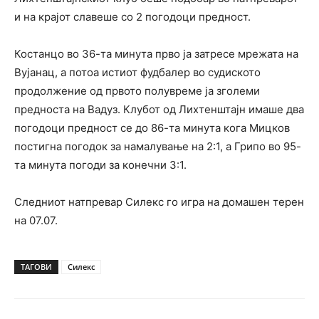
и на крајот славеше со 2 погодоци предност.
Костанцо во 36-та минута прво ја затресе мрежата на
Вујанац, а потоа истиот фудбалер во судиското
продолжение од првото полувреме ја зголеми
предноста на Вадуз. Клубот од Лихтенштајн имаше два
погодоци предност се до 86-та минута кога Мицков
постигна погодок за намалување на 2:1, а Грипо во 95-
та минута погоди за конечни 3:1.
Следниот натпревар Силекс го игра на домашен терен
на 07.07.
ТАГОВИ
Силекс