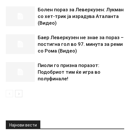
Болен пораз за Леверкузен: Лукман
со хет-трик ја израдува Аталанта
(Видео)
Баер Леверкузен не знае за пораз –
постигна гол во 97. минута за реми
со Рома (Видео)
Пиоли го призна поразот:
Подобриот тим ќе игра во
полуфинале!
Најнови вести