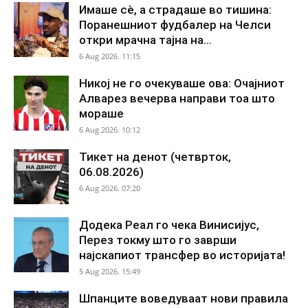
Имаше сè, а страдаше во тишина:
Поранешниот фудбалер на Челси
откри мрачна тајна на...
6 Aug 2026. 11:15
Никој не го очекуваше ова: Очајниот
Алварез вечерва направи тоа што
мораше
6 Aug 2026. 10:12
Тикет на денот (четврток,
06.08.2026)
6 Aug 2026. 07:20
Додека Реал го чека Винисијус,
Перез токму што го заврши
најскапиот трансфер во историјата!
5 Aug 2026. 15:49
Шпанците воведуваат нови правила