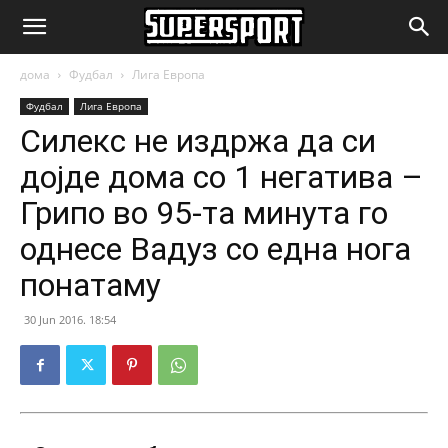
SuperSport.mk
дома
Фудбал
Лига Европа
Фудбал
Лига Европа
Силекс не издржа да си
дојде дома со 1 негатива –
Грипо во 95-та минута го
однесе Вадуз со една нога
понатаму
30 Jun 2016. 18:54