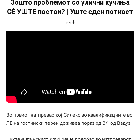
Зошто проблемот со улични кучиња
СÈ УШТЕ постои? | Уште еден поткаст
↓↓↓
Во првиот натпревар кој Силекс во квалификациите во
ЛЕ на гостински терен доживеа пораз од 3:1 од Вадуз.
Лихтенштајнскиот клуб беше подобар во натпреварот