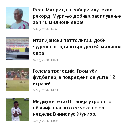
Реал Мадрид го собори клупскиот
рекорд: Мурињо добива засилување
за 140 милиони евра!
6 Aug 2026. 16:40
Италијански петтолигаш доби
чудесен стадион вреден 62 милиона
евра
6 Aug 2026. 15:21
Голема трагедија: Гром уби
фудбалер, а повредени се уште 12
играчи!
6 Aug 2026. 14:11
Медиумите во Шпанија утрово го
објавија она што се чекаше со
недели: Винисиус Жуниор...
6 Aug 2026. 13:03