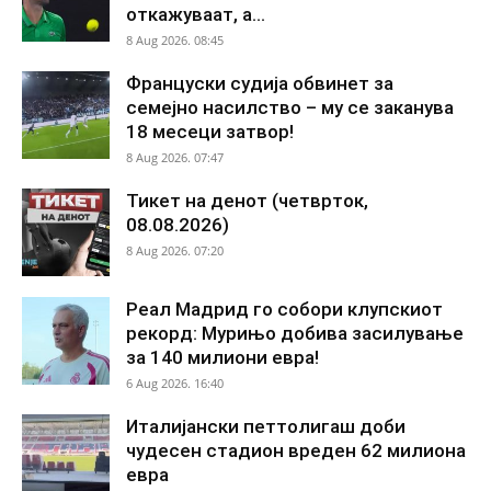
откажуваат, а...
8 Aug 2026. 08:45
Француски судија обвинет за
семејно насилство – му се заканува
18 месеци затвор!
8 Aug 2026. 07:47
Тикет на денот (четврток,
08.08.2026)
8 Aug 2026. 07:20
Реал Мадрид го собори клупскиот
рекорд: Мурињо добива засилување
за 140 милиони евра!
6 Aug 2026. 16:40
Италијански петтолигаш доби
чудесен стадион вреден 62 милиона
евра