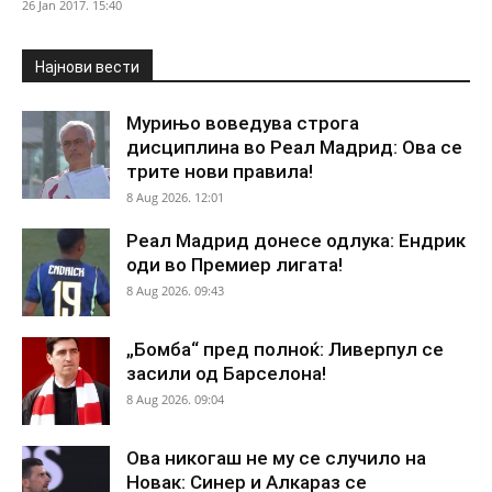
26 Jan 2017. 15:40
Најнови вести
Мурињо воведува строга
дисциплина во Реал Мадрид: Ова се
трите нови правила!
8 Aug 2026. 12:01
Реал Мадрид донесе одлука: Ендрик
оди во Премиер лигата!
8 Aug 2026. 09:43
„Бомба“ пред полноќ: Ливерпул се
засили од Барселона!
8 Aug 2026. 09:04
Ова никогаш не му се случило на
Новак: Синер и Алкараз се