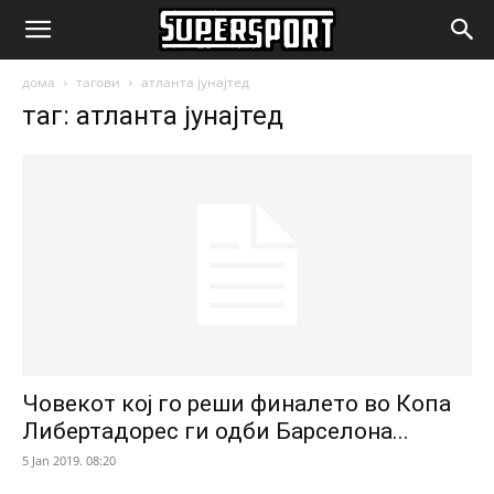
SuperSport.mk
дома
тагови
атланта јунајтед
таг: атланта јунајтед
Човекот кој го реши финалето во Копа
Либертадорес ги одби Барселона...
5 Jan 2019. 08:20