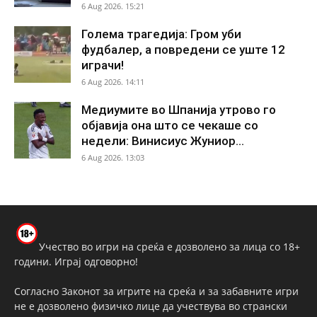
6 Aug 2026. 15:21
Голема трагедија: Гром уби
фудбалер, а повредени се уште 12
играчи!
6 Aug 2026. 14:11
Медиумите во Шпанија утрово го
објавија она што се чекаше со
недели: Винисиус Жуниор...
6 Aug 2026. 13:03
Учество во игри на среќа е дозволено за лица со 18+
години. Играј одговорно!
Согласно Законот за игрите на среќа и за забавните игри
не е дозволено физичко лице да учествува во странски