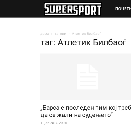
SuperSpo
ПОЧЕТ
дома
тагови
Атлетик Билбаоѓ
таг: Атлетик Билбаоѓ
„Барса е последен тим кој тре
да се жали на судењето“
11 Jan 2017. 20:26