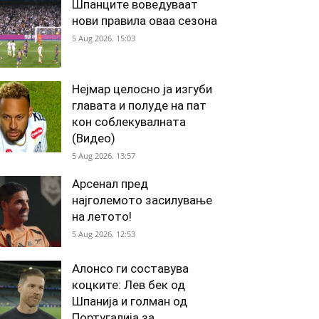
Шпанците воведуваат
нови правила оваа сезона
5 Aug 2026. 15:03
Нејмар целосно ја изгуби
главата и полуде на пат
кон соблекувалната
(Видео)
5 Aug 2026. 13:57
Арсенал пред
најголемото засилување
на летото!
5 Aug 2026. 12:53
Алонсо ги составува
коцките: Лев бек од
Шпанија и голман од
Португалија за