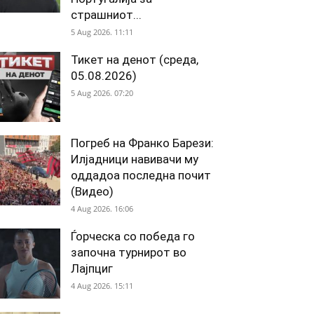
страшниот...
5 Aug 2026. 11:11
Тикет на денот (среда,
05.08.2026)
5 Aug 2026. 07:20
Погреб на Франко Барези:
Илјадници навивачи му
оддадоа последна почит
(Видео)
4 Aug 2026. 16:06
Ѓорческа со победа го
започна турнирот во
Лајпциг
4 Aug 2026. 15:11