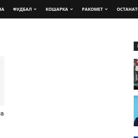
rt.mk
НА
ФУДБАЛ
КОШАРКА
РАКОМЕТ
ОСТАНАТ
ба