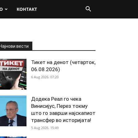
О
КОНТАКТ
Најнови вести
Тикет на денот (четврток,
06.08.2026)
6 Aug 2026. 07:20
Додека Реал го чека
Винисијус, Перез токму
што го заврши најскапиот
трансфер во историјата!
5 Aug 2026. 15:49