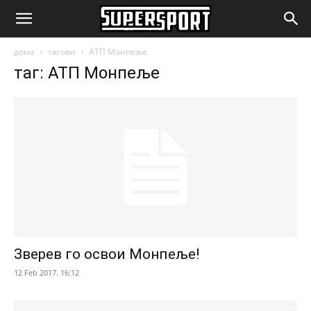
SuperSport.mk
дома
тагови
АТП Монпеље
таг: АТП Монпеље
Зверев го освои Монпеље!
12 Feb 2017. 16:12