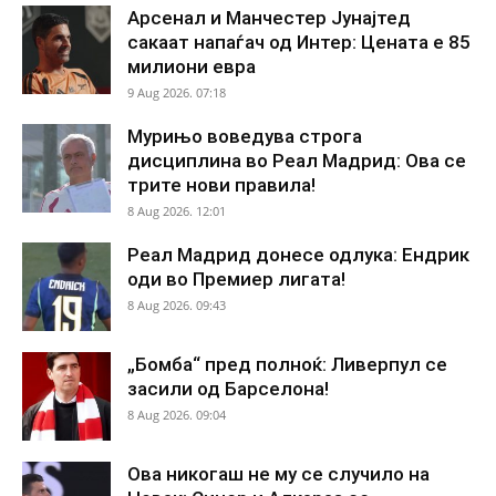
Арсенал и Манчестер Јунајтед
сакаат напаѓач од Интер: Цената е 85
милиони евра
9 Aug 2026. 07:18
Мурињо воведува строга
дисциплина во Реал Мадрид: Ова се
трите нови правила!
8 Aug 2026. 12:01
Реал Мадрид донесе одлука: Ендрик
оди во Премиер лигата!
8 Aug 2026. 09:43
„Бомба“ пред полноќ: Ливерпул се
засили од Барселона!
8 Aug 2026. 09:04
Ова никогаш не му се случило на