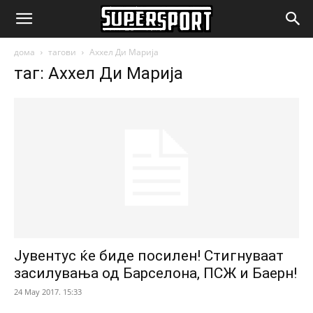
SuperSport.mk
дома
тагови
Аххел Ди Марија
таг: Аххел Ди Марија
Јувентус ќе биде посилен! Стигнуваат
засилувања од Барселона, ПСЖ и Баерн!
24 May 2017. 15:33