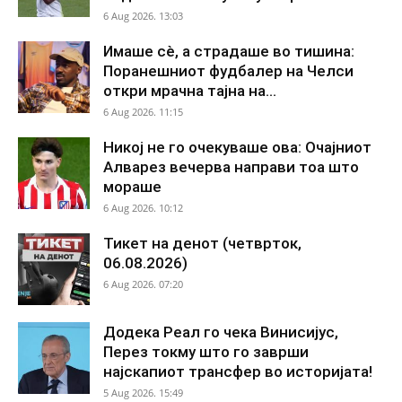
6 Aug 2026. 13:03
Имаше сè, а страдаше во тишина:
Поранешниот фудбалер на Челси
откри мрачна тајна на...
6 Aug 2026. 11:15
Никој не го очекуваше ова: Очајниот
Алварез вечерва направи тоа што
мораше
6 Aug 2026. 10:12
Тикет на денот (четврток,
06.08.2026)
6 Aug 2026. 07:20
Додека Реал го чека Винисијус,
Перез токму што го заврши
најскапиот трансфер во историјата!
5 Aug 2026. 15:49