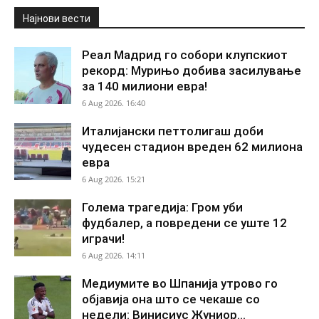
Најнови вести
Реал Мадрид го собори клупскиот
рекорд: Мурињо добива засилување
за 140 милиони евра!
6 Aug 2026. 16:40
Италијански петтолигаш доби
чудесен стадион вреден 62 милиона
евра
6 Aug 2026. 15:21
Голема трагедија: Гром уби
фудбалер, а повредени се уште 12
играчи!
6 Aug 2026. 14:11
Медиумите во Шпанија утрово го
објавија она што се чекаше со
недели: Винисиус Жуниор...