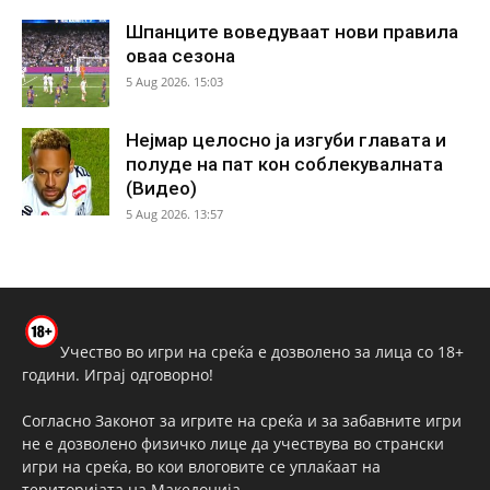
Шпанците воведуваат нови правила
оваа сезона
5 Aug 2026. 15:03
Нејмар целосно ја изгуби главата и
полуде на пат кон соблекувалната
(Видео)
5 Aug 2026. 13:57
Учество во игри на среќа е дозволено за лица со 18+
години. Играј одговорно!
Согласно Законот за игрите на среќа и за забавните игри
не е дозволено физичко лице да учествува во странски
игри на среќа, во кои влоговите се уплаќаат на
територијата на Македонија.