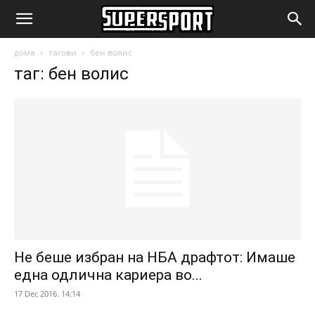
SuperSport.mk
дома
тагови
бен волис
таг: бен волис
Не беше избран на НБА драфтот: Имаше
една одлична кариера во...
17 Dec 2016. 14:14