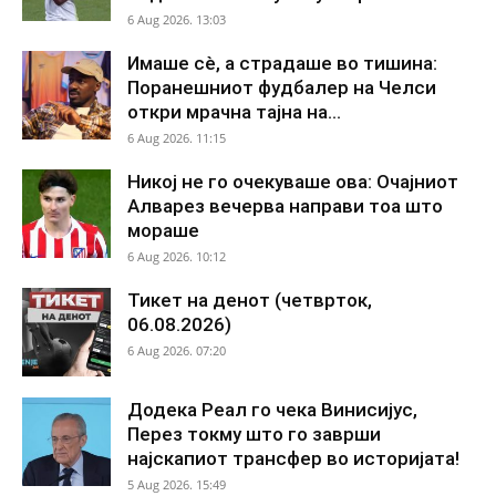
6 Aug 2026. 13:03
Имаше сè, а страдаше во тишина:
Поранешниот фудбалер на Челси
откри мрачна тајна на...
6 Aug 2026. 11:15
Никој не го очекуваше ова: Очајниот
Алварез вечерва направи тоа што
мораше
6 Aug 2026. 10:12
Тикет на денот (четврток,
06.08.2026)
6 Aug 2026. 07:20
Додека Реал го чека Винисијус,
Перез токму што го заврши
најскапиот трансфер во историјата!
5 Aug 2026. 15:49