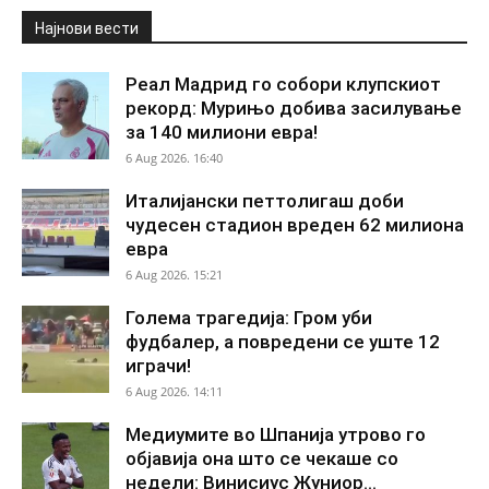
Најнови вести
Реал Мадрид го собори клупскиот
рекорд: Мурињо добива засилување
за 140 милиони евра!
6 Aug 2026. 16:40
Италијански петтолигаш доби
чудесен стадион вреден 62 милиона
евра
6 Aug 2026. 15:21
Голема трагедија: Гром уби
фудбалер, а повредени се уште 12
играчи!
6 Aug 2026. 14:11
Медиумите во Шпанија утрово го
објавија она што се чекаше со
недели: Винисиус Жуниор...