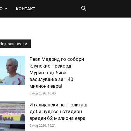
О
КОНТАКТ
Најнови вести
Реал Мадрид го собори
клупскиот рекорд:
Мурињо добива
засилување за 140
милиони евра!
6 Aug 2026. 16:40
Италијански петтолигаш
доби чудесен стадион
вреден 62 милиона евра
6 Aug 2026. 15:21