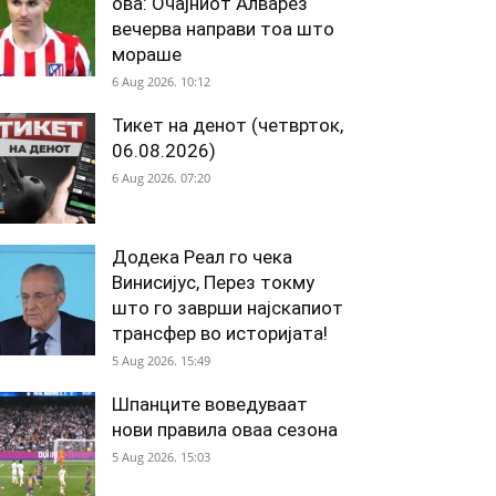
ова: Очајниот Алварез
вечерва направи тоа што
мораше
6 Aug 2026. 10:12
Тикет на денот (четврток,
06.08.2026)
6 Aug 2026. 07:20
Додека Реал го чека
Винисијус, Перез токму
што го заврши најскапиот
трансфер во историјата!
5 Aug 2026. 15:49
Шпанците воведуваат
нови правила оваа сезона
5 Aug 2026. 15:03