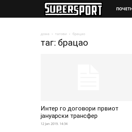
SuperSpo
ПОЧЕТ
дома
тагови
брацао
таг: брацао
Интер го договори првиот
јануарски трансфер
12 Jan 2019. 14:34