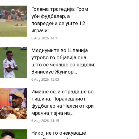
Голема трагедија: Гром
уби фудбалер, а
повредени се уште 12
играчи!
6 Aug 2026. 14:11
Медиумите во Шпанија
утрово го објавија она
што се чекаше со недели:
Винисиус Жуниор...
6 Aug 2026. 13:03
Имаше сè, а страдаше во
тишина: Поранешниот
фудбалер на Челси откри
мрачна тајна на...
6 Aug 2026. 11:15
Никој не го очекуваше