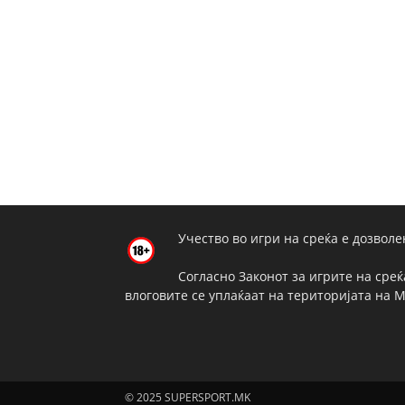
Учество во игри на среќа е дозволе
Согласно Законот за игрите на среќ
влоговите се уплаќаат на територијата на 
© 2025 SUPERSPORT.MK