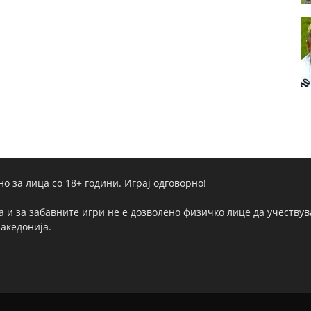
но за лица со 18+ години. Играј одговорно!
а и за забавните игри не е дозволено физичко лице да учествува
Македонија.