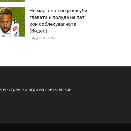
Нејмар целосно ја изгуби
главата и полуде на пат
кон соблекувалната
(Видео)
5 Aug 2026. 13:57
 во странски игри на среќа, во кои