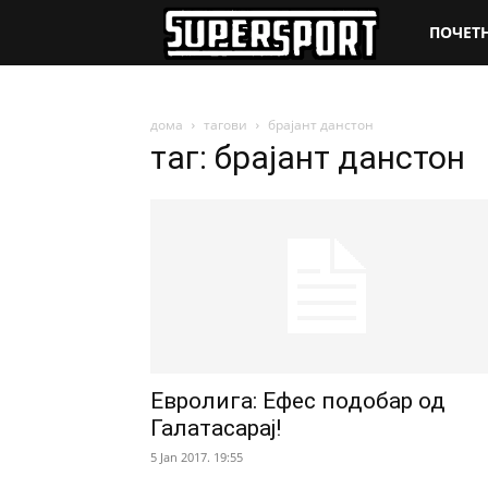
SuperSpo
ПОЧЕТ
дома
тагови
брајант данстон
таг: брајант данстон
Евролига: Ефес подобар од
Галатасарај!
5 Jan 2017. 19:55