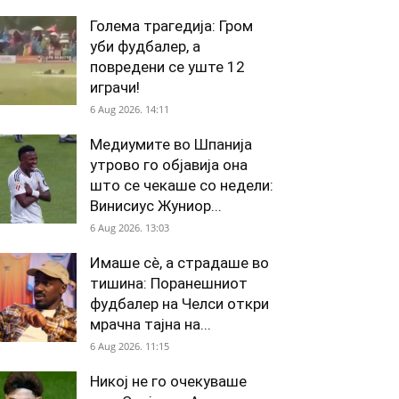
Голема трагедија: Гром
уби фудбалер, а
повредени се уште 12
играчи!
6 Aug 2026. 14:11
Медиумите во Шпанија
утрово го објавија она
што се чекаше со недели:
Винисиус Жуниор...
6 Aug 2026. 13:03
Имаше сè, а страдаше во
тишина: Поранешниот
фудбалер на Челси откри
мрачна тајна на...
6 Aug 2026. 11:15
Никој не го очекуваше