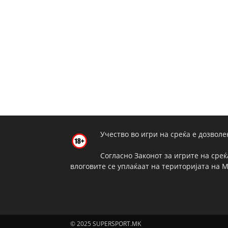
Учество во игри на среќа е дозволе
Согласно Законот за игрите на среќ
влоговите се уплаќаат на територијата на 
© 2025 SUPERSPORT.MK