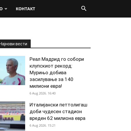
О
КОНТАКТ
Најнови вести
Реал Мадрид го собори
клупскиот рекорд:
Мурињо добива
засилување за 140
милиони евра!
6 Aug 2026. 16:40
Италијански петтолигаш
доби чудесен стадион
вреден 62 милиона евра
6 Aug 2026. 15:21