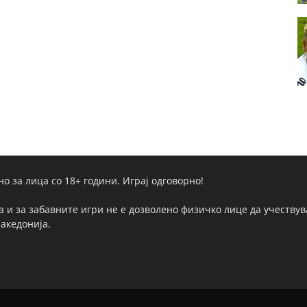
но за лица со 18+ години. Играј одговорно!
а и за забавните игри не е дозволено физичко лице да учествува
Македонија.