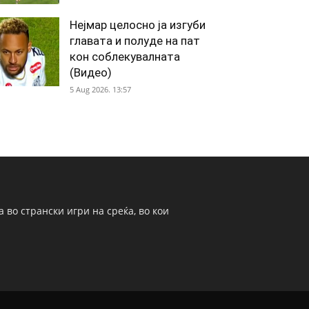
Нејмар целосно ја изгуби
главата и полуде на пат
кон соблекувалната
(Видео)
5 Aug 2026. 13:57
 во странски игри на среќа, во кои