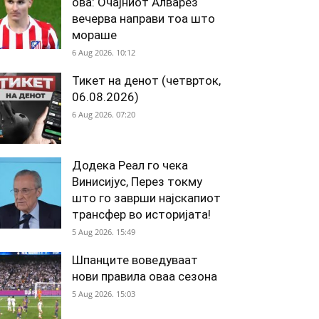
ова: Очајниот Алварез
вечерва направи тоа што
мораше
6 Aug 2026. 10:12
Тикет на денот (четврток,
06.08.2026)
6 Aug 2026. 07:20
Додека Реал го чека
Винисијус, Перез токму
што го заврши најскапиот
трансфер во историјата!
5 Aug 2026. 15:49
Шпанците воведуваат
нови правила оваа сезона
5 Aug 2026. 15:03