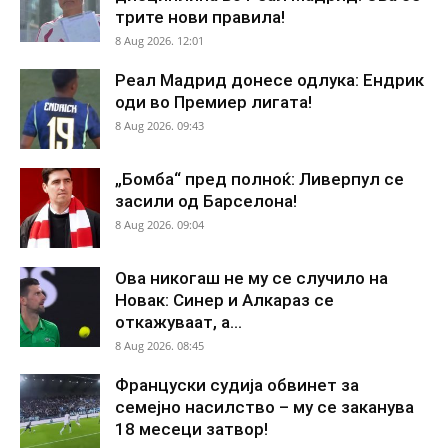
трите нови правила!
8 Aug 2026. 12:01
Реал Мадрид донесе одлука: Ендрик
оди во Премиер лигата!
8 Aug 2026. 09:43
„Бомба“ пред полноќ: Ливерпул се
засили од Барселона!
8 Aug 2026. 09:04
Ова никогаш не му се случило на
Новак: Синер и Алкараз се
откажуваат, а...
8 Aug 2026. 08:45
Француски судија обвинет за
семејно насилство – му се заканува
18 месеци затвор!