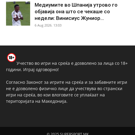
Медиумите во Шпанија утрово го
објавија она што се чекаше со
недели: Винисиус Жуниор...
6 Aug 2026. 13:03
Учество во игри на среќа е дозволено за лица со 18+
години. Играј одговорно!
Согласно Законот за игрите на среќа и за забавните игри
не е дозволено физичко лице да учествува во странски
игри на среќа, во кои влоговите се уплаќаат на
територијата на Македонија.
© 2025 SUPERSPORT.MK