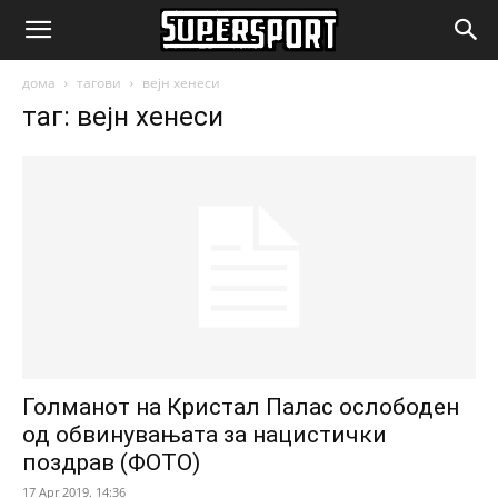
SuperSport.mk
дома
тагови
вејн хенеси
таг: вејн хенеси
Голманот на Кристал Палас ослободен
од обвинувањата за нацистички
поздрав (ФОТО)
17 Apr 2019. 14:36