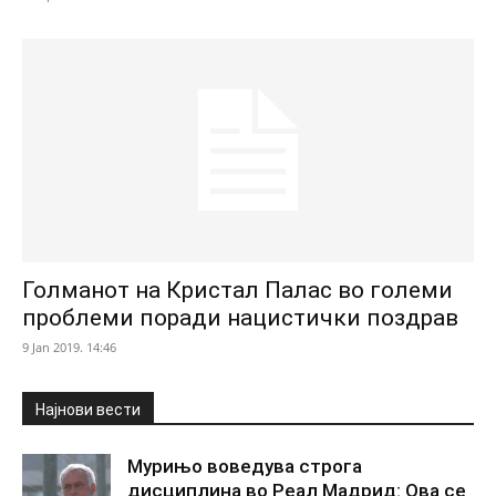
Голманот на Кристал Палас во големи
проблеми поради нацистички поздрав
9 Jan 2019. 14:46
Најнови вести
Мурињо воведува строга
дисциплина во Реал Мадрид: Ова се