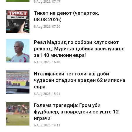
8 Aug 2026. 07:47
Тикет на денот (четврток,
08.08.2026)
8 Aug 2026. 07:20
Реал Мадрид го собори клупскиот
рекорд: Мурињо добива засилување
за 140 милиони евра!
6 Aug 2026. 16:40
Италијански петтолигаш доби
чудесен стадион вреден 62 милиона
евра
6 Aug 2026. 15:21
Голема трагедија: Гром уби
фудбалер, а повредени се уште 12
играчи!
6 Aug 2026. 14:11