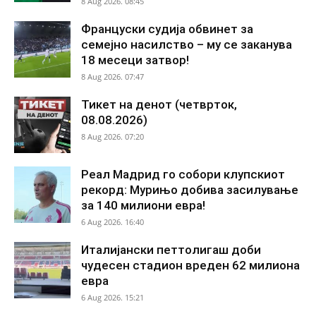
8 Aug 2026. 08:45
Француски судија обвинет за
семејно насилство – му се заканува
18 месеци затвор!
8 Aug 2026. 07:47
Тикет на денот (четврток,
08.08.2026)
8 Aug 2026. 07:20
Реал Мадрид го собори клупскиот
рекорд: Мурињо добива засилување
за 140 милиони евра!
6 Aug 2026. 16:40
Италијански петтолигаш доби
чудесен стадион вреден 62 милиона
евра
6 Aug 2026. 15:21