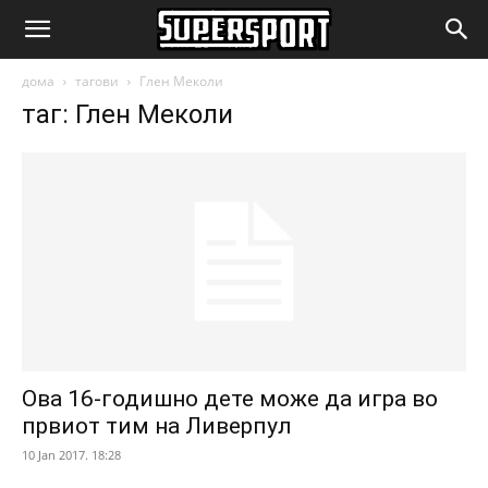
SuperSport.mk
дома
тагови
Глен Меколи
таг: Глен Меколи
Ова 16-годишно дете може да игра во
првиот тим на Ливерпул
10 Jan 2017. 18:28