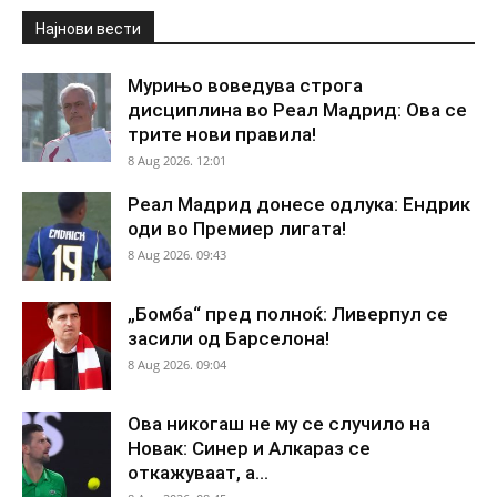
Најнови вести
Мурињо воведува строга
дисциплина во Реал Мадрид: Ова се
трите нови правила!
8 Aug 2026. 12:01
Реал Мадрид донесе одлука: Ендрик
оди во Премиер лигата!
8 Aug 2026. 09:43
„Бомба“ пред полноќ: Ливерпул се
засили од Барселона!
8 Aug 2026. 09:04
Ова никогаш не му се случило на
Новак: Синер и Алкараз се
откажуваат, а...