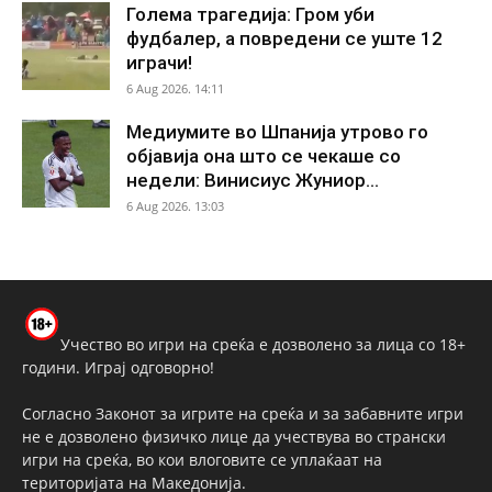
Голема трагедија: Гром уби
фудбалер, а повредени се уште 12
играчи!
6 Aug 2026. 14:11
Медиумите во Шпанија утрово го
објавија она што се чекаше со
недели: Винисиус Жуниор...
6 Aug 2026. 13:03
Учество во игри на среќа е дозволено за лица со 18+
години. Играј одговорно!
Согласно Законот за игрите на среќа и за забавните игри
не е дозволено физичко лице да учествува во странски
игри на среќа, во кои влоговите се уплаќаат на
територијата на Македонија.