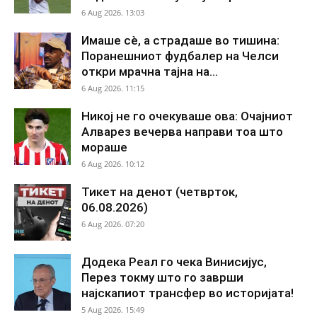
6 Aug 2026. 13:03
Имаше сè, а страдаше во тишина:
Поранешниот фудбалер на Челси
откри мрачна тајна на...
6 Aug 2026. 11:15
Никој не го очекуваше ова: Очајниот
Алварез вечерва направи тоа што
мораше
6 Aug 2026. 10:12
Тикет на денот (четврток,
06.08.2026)
6 Aug 2026. 07:20
Додека Реал го чека Винисијус,
Перез токму што го заврши
најскапиот трансфер во историјата!
5 Aug 2026. 15:49