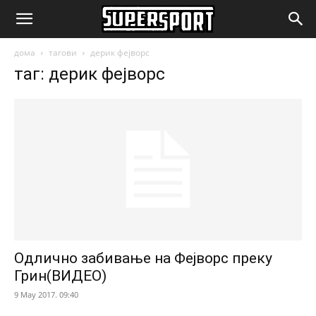
SuperSport.mk
дома
тагови
дерик фејворс
таг: дерик фејворс
Одлично забивање на Фејворс преку
Грин(ВИДЕО)
9 May 2017. 09:40