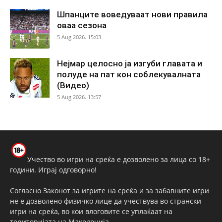
Шпанците воведуваат нови правила
оваа сезона
5 Aug 2026. 15:03
Нејмар целосно ја изгуби главата и
полуде на пат кон соблекувалната
(Видео)
5 Aug 2026. 13:57
Учество во игри на среќа е дозволено за лица со 18+
години. Играј одговорно!
Согласно Законот за игрите на среќа и за забавните игри
не е дозволено физичко лице да учествува во странски
игри на среќа, во кои влоговите се уплаќаат на
територијата на Македонија.