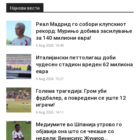
Најнови вести
Реал Мадрид го собори клупскиот
рекорд: Мурињо добива засилување
за 140 милиони евра!
6 Aug 2026. 16:40
Италијански петтолигаш доби
чудесен стадион вреден 62 милиона
евра
6 Aug 2026. 15:21
Голема трагедија: Гром уби
фудбалер, а повредени се уште 12
играчи!
6 Aug 2026. 14:11
Медиумите во Шпанија утрово го
објавија она што се чекаше со
недели: Винисиус Жуниор...