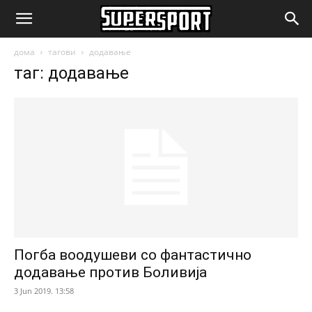
SuperSport.mk
дома
тагови
додавање
таг: додавање
Погба воодушеви со фантастично
додавање против Боливија
3 Jun 2019. 13:58