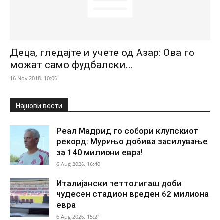
Деца, гледајте и учете од Азар: Ова го
можат само фудбалски...
16 Nov 2018. 10:06
Најнови вести
Реал Мадрид го собори клупскиот
рекорд: Мурињо добива засилување
за 140 милиони евра!
6 Aug 2026. 16:40
Италијански петтолигаш доби
чудесен стадион вреден 62 милиона
евра
6 Aug 2026. 15:21