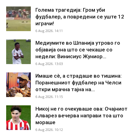
Голема трагедија: Гром уби
фудбалер, а повредени се уште 12
играчи!
6 Aug 2026. 14:11
Медиумите во Шпанија утрово го
објавија она што се чекаше со
недели: Винисиус Жуниор...
6 Aug 2026. 13:03
Имаше сè, а страдаше во тишина:
Поранешниот фудбалер на Челси
откри мрачна тајна на...
6 Aug 2026. 11:15
Никој не го очекуваше ова: Очајниот
Алварез вечерва направи тоа што
мораше
6 Aug 2026. 10:12