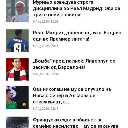
Мурињо воведува строга
дисциплина во Реал Мадрид: Ова се
трите нови правила!
8 Aug 2026. 12:01
Реал Мадрид донесе одлука: Ендрик
оди во Премиер лигата!
8 Aug 2026. 09:43
„Бомба“ пред полноќ: Ливерпул се
засили од Барселона!
8 Aug 2026. 09:04
Ова никогаш не му се случило на
Новак: Синер и Алкараз се
откажуваат, а...
8 Aug 2026. 08:45
Француски судија обвинет за
семејно насилство – му се заканува