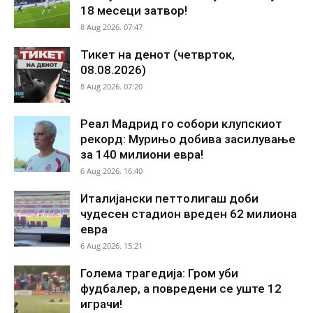
18 месеци затвор!
8 Aug 2026. 07:47
Тикет на денот (четврток,
08.08.2026)
8 Aug 2026. 07:20
Реал Мадрид го собори клупскиот
рекорд: Мурињо добива засилување
за 140 милиони евра!
6 Aug 2026. 16:40
Италијански петтолигаш доби
чудесен стадион вреден 62 милиона
евра
6 Aug 2026. 15:21
Голема трагедија: Гром уби
фудбалер, а повредени се уште 12
играчи!