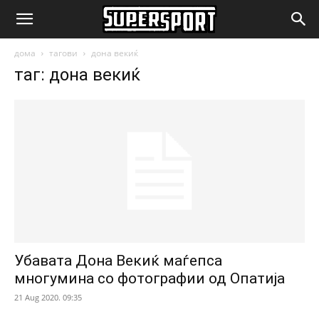
SuperSport.mk
дома
тагови
дона векиќ
таг: дона векиќ
Убавата Дона Векиќ маѓепса
многумина со фотографии од Опатија
21 Aug 2020. 09:35