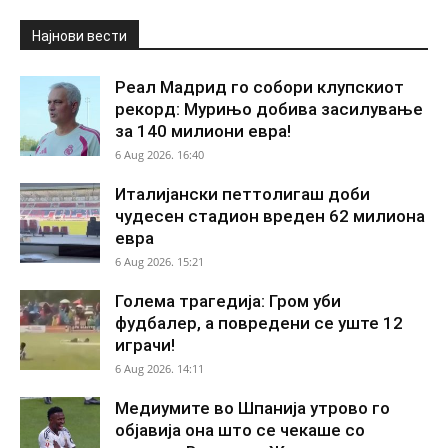
Најнови вести
Реал Мадрид го собори клупскиот
рекорд: Мурињо добива засилување
за 140 милиони евра!
6 Aug 2026. 16:40
Италијански петтолигаш доби
чудесен стадион вреден 62 милиона
евра
6 Aug 2026. 15:21
Голема трагедија: Гром уби
фудбалер, а повредени се уште 12
играчи!
6 Aug 2026. 14:11
Медиумите во Шпанија утрово го
објавија она што се чекаше со