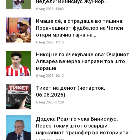
недели: Винисиус Жуниор...
6 Aug 2026. 13:03
Имаше сè, а страдаше во тишина:
Поранешниот фудбалер на Челси
откри мрачна тајна на...
6 Aug 2026. 11:15
Никој не го очекуваше ова: Очајниот
Алварез вечерва направи тоа што
мораше
6 Aug 2026. 10:12
Тикет на денот (четврток,
06.08.2026)
6 Aug 2026. 07:20
Додека Реал го чека Винисијус,
Перез токму што го заврши
најскапиот трансфер во историјата!
5 Aug 2026. 15:49