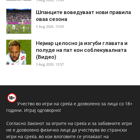
Шпанците воведуваат нови правила
оваа сезона
5 Aug 2026. 15:03
Нејмар целосно ја изгуби главата и
полуде на пат кон соблекувалната
(Видео)
5 Aug 2026. 13:57
Учество во игри на среќа е дозволено за лица со 18+
години. Играј одговорно!
Согласно Законот за игрите на среќа и за забавните игри
не е дозволено физичко лице да учествува во странски
игри на среќа, во кои влоговите се уплаќаат на