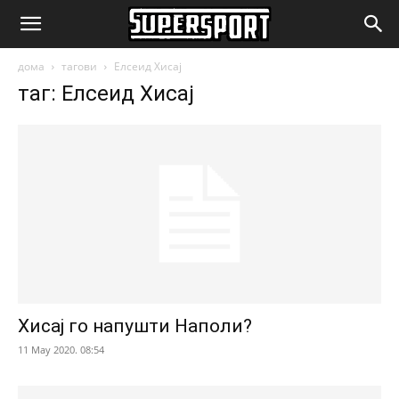
SuperSport.mk
дома
тагови
Елсеид Хисај
таг: Елсеид Хисај
Хисај го напушти Наполи?
11 May 2020. 08:54