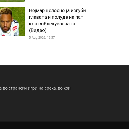
Нејмар целосно ја изгуби
главата и полуде на пат
кон соблекувалната
(Видео)
5 Aug 2026. 13:57
 во странски игри на среќа, во кои