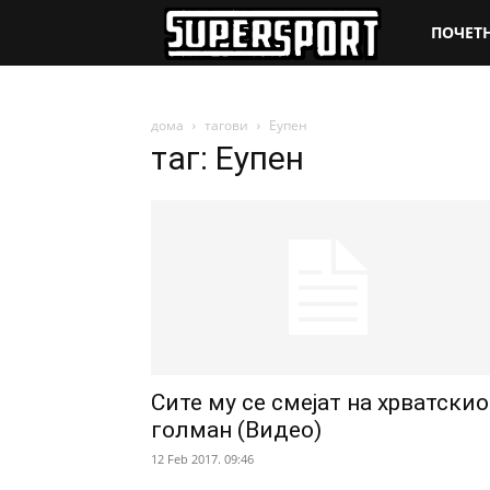
SuperSpo
ПОЧЕТ
дома
тагови
Еупен
таг: Еупен
Сите му се смејат на хрватскио
голман (Видео)
12 Feb 2017. 09:46