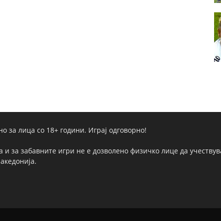
но за лица со 18+ години. Играј одговорно!
а и за забавните игри не е дозволено физичко лице да учествува
Македонија.