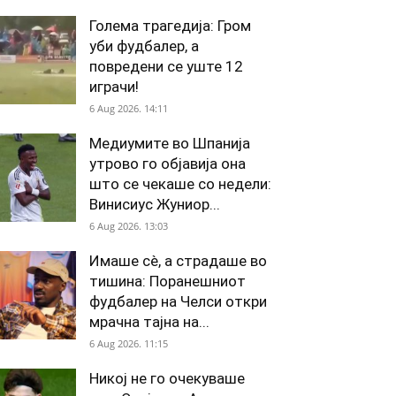
Голема трагедија: Гром
уби фудбалер, а
повредени се уште 12
играчи!
6 Aug 2026. 14:11
Медиумите во Шпанија
утрово го објавија она
што се чекаше со недели:
Винисиус Жуниор...
6 Aug 2026. 13:03
Имаше сè, а страдаше во
тишина: Поранешниот
фудбалер на Челси откри
мрачна тајна на...
6 Aug 2026. 11:15
Никој не го очекуваше