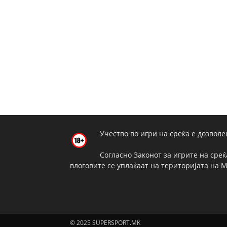
Учество во игри на среќа е дозволе
Согласно Законот за игрите на среќ
влоговите се уплаќаат на територијата на 
© 2025 SUPERSPORT.MK