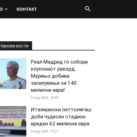
О
КОНТАКТ
Најнови вести
Реал Мадрид го собори
клупскиот рекорд:
Мурињо добива
засилување за 140
милиони евра!
6 Aug 2026. 16:40
Италијански петтолигаш
доби чудесен стадион
вреден 62 милиона евра
6 Aug 2026. 15:21