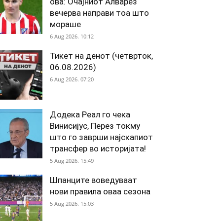
ова: Очајниот Алварез
вечерва направи тоа што
мораше
6 Aug 2026. 10:12
Тикет на денот (четврток,
06.08.2026)
6 Aug 2026. 07:20
Додека Реал го чека
Винисијус, Перез токму
што го заврши најскапиот
трансфер во историјата!
5 Aug 2026. 15:49
Шпанците воведуваат
нови правила оваа сезона
5 Aug 2026. 15:03