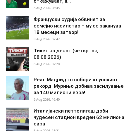
откажуваат, а...
8 Aug 2026. 08:45
Француски судија обвинет за
семејно насилство – му се заканува
18 месеци затвор!
8 Aug 2026. 07:47
Тикет на денот (четврток,
08.08.2026)
8 Aug 2026. 07:20
Реал Мадрид го собори клупскиот
рекорд: Мурињо добива засилување
за 140 милиони евра!
6 Aug 2026. 16:40
Италијански петтолигаш доби
чудесен стадион вреден 62 милиона
евра
6 Aug 2026. 15:21