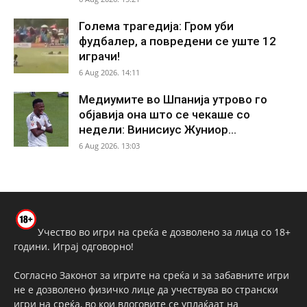
Голема трагедија: Гром уби
фудбалер, а повредени се уште 12
играчи!
6 Aug 2026. 14:11
Медиумите во Шпанија утрово го
објавија она што се чекаше со
недели: Винисиус Жуниор...
6 Aug 2026. 13:03
Учество во игри на среќа е дозволено за лица со 18+
години. Играј одговорно!
Согласно Законот за игрите на среќа и за забавните игри
не е дозволено физичко лице да учествува во странски
игри на среќа, во кои влоговите се уплаќаат на