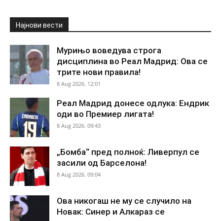
Најнови вести
Мурињо воведува строга
дисциплина во Реал Мадрид: Ова се
трите нови правила!
8 Aug 2026. 12:01
Реал Мадрид донесе одлука: Ендрик
оди во Премиер лигата!
8 Aug 2026. 09:43
„Бомба“ пред полноќ: Ливерпул се
засили од Барселона!
8 Aug 2026. 09:04
Ова никогаш не му се случило на
Новак: Синер и Алкараз се