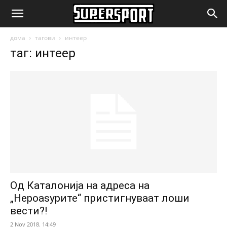
SuperSport.mk
дома
тагови
интеер
таг: интеер
Од Каталонија на адреса на
„Нероаѕурите“ пристигнуваат лоши
вести?!
2 Nov 2018. 14:49