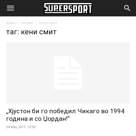
SuperSport.mk
дома
тагови
кени смит
таг: кени смит
„Хјустон би го победил Чикаго во 1994
година и со Џордан!“
24 May 2017. 12:50