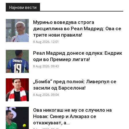
Најнови вести
Мурињо воведува строга
дисциплина во Реал Мадрид: Ова се
трите нови правила!
8 Aug 2026. 12:01
Реал Мадрид донесе одлука: Ендрик
оди во Премиер лигата!
8 Aug 2026. 09:43
„Бомба“ пред полноќ: Ливерпул се
засили од Барселона!
8 Aug 2026. 09:04
Ова никогаш не му се случило на
Новак: Синер и Алкараз се
откажуваат, а...