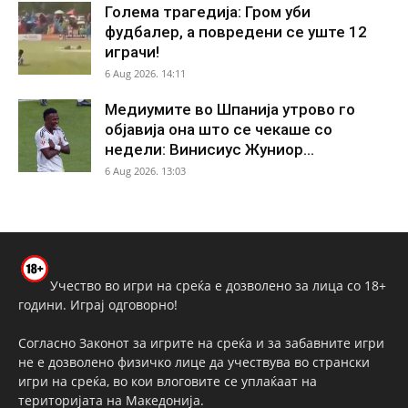
Голема трагедија: Гром уби
фудбалер, а повредени се уште 12
играчи!
6 Aug 2026. 14:11
Медиумите во Шпанија утрово го
објавија она што се чекаше со
недели: Винисиус Жуниор...
6 Aug 2026. 13:03
Учество во игри на среќа е дозволено за лица со 18+
години. Играј одговорно!
Согласно Законот за игрите на среќа и за забавните игри
не е дозволено физичко лице да учествува во странски
игри на среќа, во кои влоговите се уплаќаат на
територијата на Македонија.