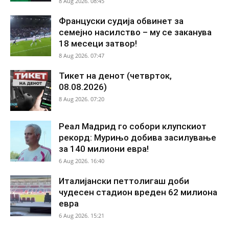
8 Aug 2026. 08:45
Француски судија обвинет за
семејно насилство – му се заканува
18 месеци затвор!
8 Aug 2026. 07:47
Тикет на денот (четврток,
08.08.2026)
8 Aug 2026. 07:20
Реал Мадрид го собори клупскиот
рекорд: Мурињо добива засилување
за 140 милиони евра!
6 Aug 2026. 16:40
Италијански петтолигаш доби
чудесен стадион вреден 62 милиона
евра
6 Aug 2026. 15:21