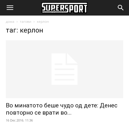
SuperSport.mk
дома
тагови
керлон
таг: керлон
Во минатото беше чудо од дете: Денес
повторно се врати во...
16 Dec 2016. 11:36