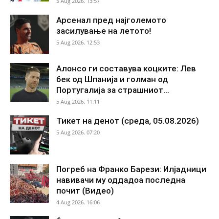
5 Aug 2026. 13:57
Арсенал пред најголемото
засилување на летото!
5 Aug 2026. 12:53
Алонсо ги составува коцките: Лев
бек од Шпанија и голман од
Португалија за страшниот...
5 Aug 2026. 11:11
Тикет на денот (среда, 05.08.2026)
5 Aug 2026. 07:20
Погреб на Франко Барези: Илјадници
навивачи му оддадоа последна
почит (Видео)
4 Aug 2026. 16:06