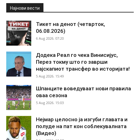
Најнови вести
Тикет на денот (четврток,
06.08.2026)
6 Aug 2026. 07:20
Додека Реал го чека Винисијус,
Перез токму што го заврши
најскапиот трансфер во историјата!
5 Aug 2026. 15:49
Шпанците воведуваат нови правила
оваа сезона
5 Aug 2026. 15:03
Нејмар целосно ја изгуби главата и
полуде на пат кон соблекувалната
(Видео)