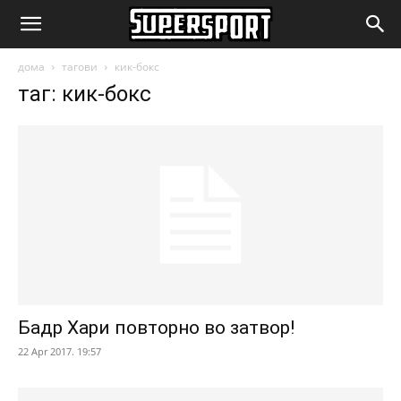
SuperSport.mk
дома
тагови
кик-бокс
таг: кик-бокс
Бадр Хари повторно во затвор!
22 Apr 2017. 19:57