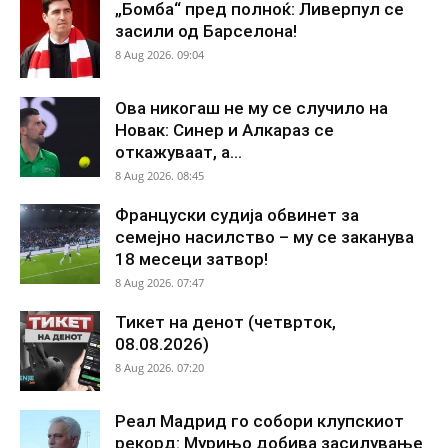
„Бомба“ пред полноќ: Ливерпул се
засили од Барселона!
8 Aug 2026. 09:04
Ова никогаш не му се случило на
Новак: Синер и Алкараз се
откажуваат, а...
8 Aug 2026. 08:45
Француски судија обвинет за
семејно насилство – му се заканува
18 месеци затвор!
8 Aug 2026. 07:47
Тикет на денот (четврток,
08.08.2026)
8 Aug 2026. 07:20
Реал Мадрид го собори клупскиот
рекорд: Мурињо добива засилување