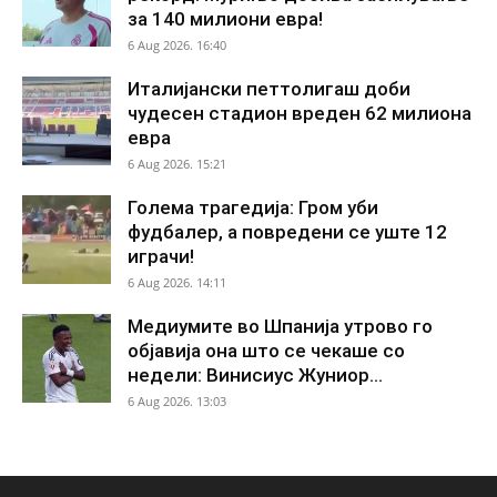
за 140 милиони евра!
6 Aug 2026. 16:40
Италијански петтолигаш доби
чудесен стадион вреден 62 милиона
евра
6 Aug 2026. 15:21
Голема трагедија: Гром уби
фудбалер, а повредени се уште 12
играчи!
6 Aug 2026. 14:11
Медиумите во Шпанија утрово го
објавија она што се чекаше со
недели: Винисиус Жуниор...
6 Aug 2026. 13:03