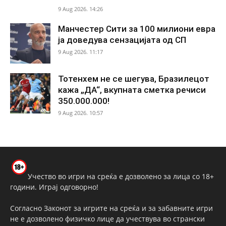
9 Aug 2026. 14:26
Манчестер Сити за 100 милиони евра
ја доведува сензацијата од СП
9 Aug 2026. 11:17
Тотенхем не се шегува, Бразилецот
кажа „ДА“, вкупната сметка речиси
350.000.000!
9 Aug 2026. 10:57
Учество во игри на среќа е дозволено за лица со 18+
години. Играј одговорно!
Согласно Законот за игрите на среќа и за забавните игри
не е дозволено физичко лице да учествува во странски