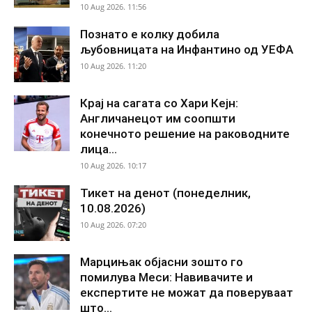
10 Aug 2026. 11:56
Познато е колку добила
љубовницата на Инфантино од УЕФА
10 Aug 2026. 11:20
Крај на сагата со Хари Кејн:
Англичанецот им соопшти
конечното решение на раководните
лица...
10 Aug 2026. 10:17
Тикет на денот (понеделник,
10.08.2026)
10 Aug 2026. 07:20
Марцињак објасни зошто го
помилува Меси: Навивачите и
експертите не можат да поверуваат
што...