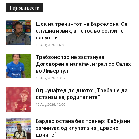
Најнови вести
Шок на тренингот на Барселона! Се
слушна извик, а потоа во солзи го
напушти...
10 Aug 2026. 14:36
Трабзонспор не застанува:
Договорен е напаѓач, играл со Салах
во Ливерпул
10 Aug 2026. 13:37
Од Јунајтед до дното: „Требаше да
останам кај родителите“
10 Aug 2026. 12:00
Вардар остана без тренер: Фабијани
заминува од клупата на „црвено-
црните“