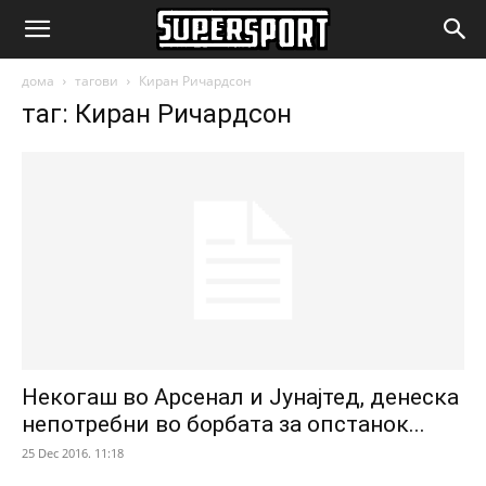
SuperSport.mk
дома
тагови
Киран Ричардсон
таг: Киран Ричардсон
Некогаш во Арсенал и Јунајтед, денеска
непотребни во борбата за опстанок...
25 Dec 2016. 11:18