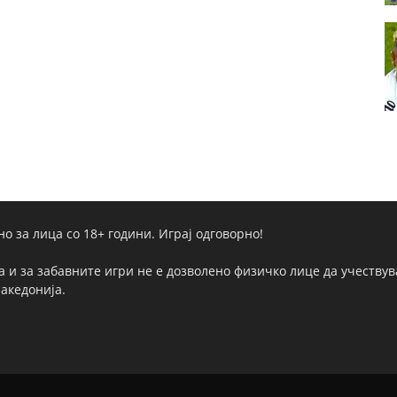
но за лица со 18+ години. Играј одговорно!
а и за забавните игри не е дозволено физичко лице да учествува
Македонија.