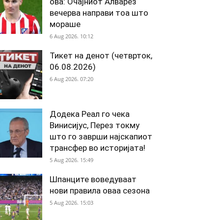
ова: Очајниот Алварез
вечерва направи тоа што
мораше
6 Aug 2026. 10:12
Тикет на денот (четврток,
06.08.2026)
6 Aug 2026. 07:20
Додека Реал го чека
Винисијус, Перез токму
што го заврши најскапиот
трансфер во историјата!
5 Aug 2026. 15:49
Шпанците воведуваат
нови правила оваа сезона
5 Aug 2026. 15:03