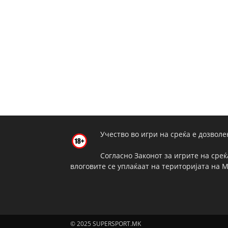
Учество во игри на среќа е дозволе
Согласно Законот за игрите на среќ
влоговите се уплаќаат на територијата на 
© 2025 SUPERSPORT.MK