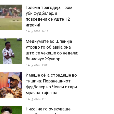
Голема трагедија: Гром
уби фудбалер, а
повредени се уште 12
играчи!
6 Aug 2026. 14:11
Медиумите во Шпанија
утрово го објавија она
што се чекаше со недели:
Винисиус Жуниор...
6 Aug 2026. 13:03
Имаше сè, а страдаше во
тишина: Поранешниот
фудбалер на Челси откри
мрачна тајна на...
6 Aug 2026. 11:15
Никој не го очекуваше