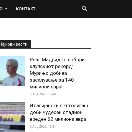
О
КОНТАКТ
Најнови вести
Реал Мадрид го собори
клупскиот рекорд:
Мурињо добива
засилување за 140
милиони евра!
6 Aug 2026. 16:40
Италијански петтолигаш
доби чудесен стадион
вреден 62 милиона евра
6 Aug 2026. 15:21