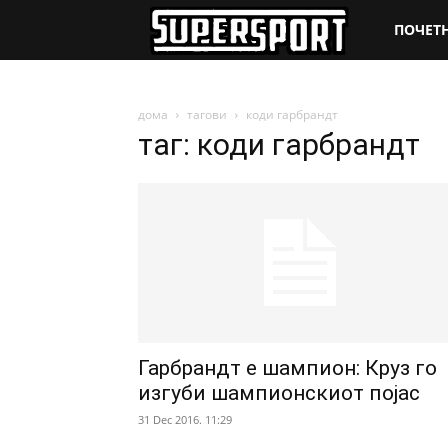
SuperSpo
ПОЧЕТ
дома
тагови
коди гарбрандт
таг: коди гарбрандт
Гарбрандт е шампион: Круз го
изгуби шампионскиот појас
31 Dec 2016. 11:29