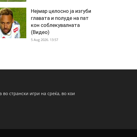
Нејмар целосно ја изгуби
главата и полуде на пат
кон соблекувалната
(Видео)
5 Aug 2026. 13:57
 во странски игри на среќа, во кои