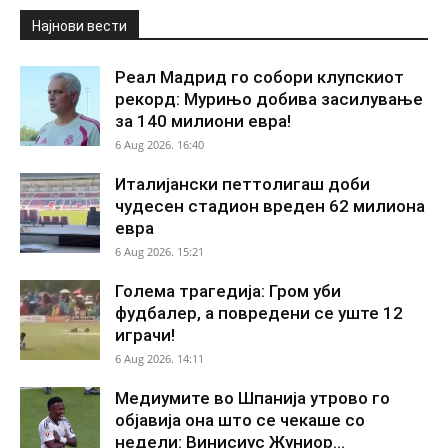
Најнови вести
Реал Мадрид го собори клупскиот
рекорд: Мурињо добива засилување
за 140 милиони евра!
6 Aug 2026. 16:40
Италијански петтолигаш доби
чудесен стадион вреден 62 милиона
евра
6 Aug 2026. 15:21
Голема трагедија: Гром уби
фудбалер, а повредени се уште 12
играчи!
6 Aug 2026. 14:11
Медиумите во Шпанија утрово го
објавија она што се чекаше со
недели: Винисиус Жуниор...