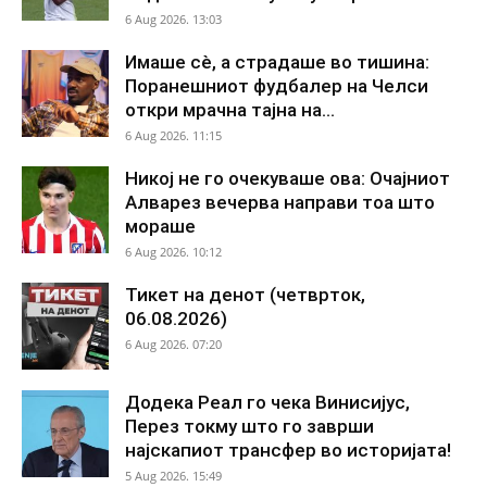
6 Aug 2026. 13:03
Имаше сè, а страдаше во тишина:
Поранешниот фудбалер на Челси
откри мрачна тајна на...
6 Aug 2026. 11:15
Никој не го очекуваше ова: Очајниот
Алварез вечерва направи тоа што
мораше
6 Aug 2026. 10:12
Тикет на денот (четврток,
06.08.2026)
6 Aug 2026. 07:20
Додека Реал го чека Винисијус,
Перез токму што го заврши
најскапиот трансфер во историјата!
5 Aug 2026. 15:49