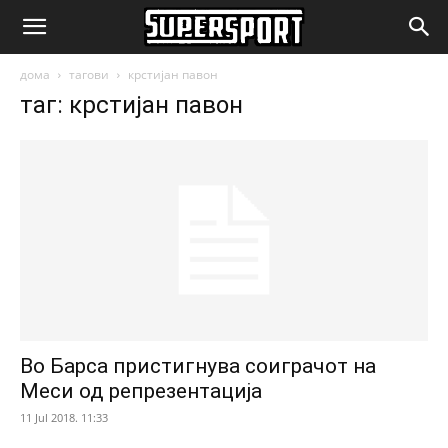
SuperSport.mk
дома
тагови
крстијан павон
таг: крстијан павон
Во Барса пристигнува соиграчот на
Меси од репрезентација
11 Jul 2018. 11:33