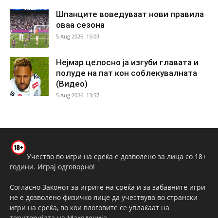
Шпанците воведуваат нови правила
оваа сезона
5 Aug 2026. 15:03
Нејмар целосно ја изгуби главата и
полуде на пат кон соблекувалната
(Видео)
5 Aug 2026. 13:57
Учество во игри на среќа е дозволено за лица со 18+
години. Играј одговорно!
Согласно Законот за игрите на среќа и за забавните игри
не е дозволено физичко лице да учествува во странски
игри на среќа, во кои влоговите се уплаќаат на
територијата на Македонија.