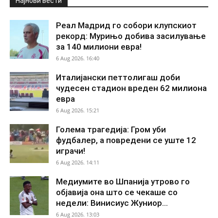
Најнови вести
Реал Мадрид го собори клупскиот
рекорд: Мурињо добива засилување
за 140 милиони евра!
6 Aug 2026. 16:40
Италијански петтолигаш доби
чудесен стадион вреден 62 милиона
евра
6 Aug 2026. 15:21
Голема трагедија: Гром уби
фудбалер, а повредени се уште 12
играчи!
6 Aug 2026. 14:11
Медиумите во Шпанија утрово го
објавија она што се чекаше со
недели: Винисиус Жуниор...
6 Aug 2026. 13:03