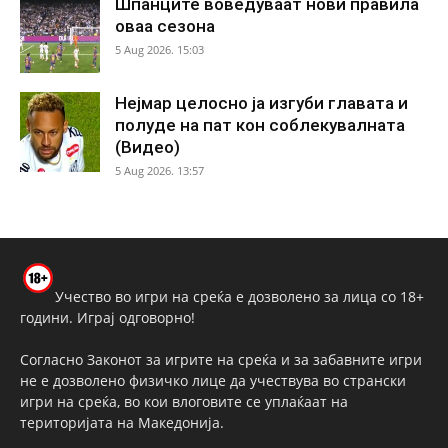
Шпанците воведуваат нови правила
оваа сезона
5 Aug 2026. 15:03
Нејмар целосно ја изгуби главата и
полуде на пат кон соблекувалната
(Видео)
5 Aug 2026. 13:57
Учество во игри на среќа е дозволено за лица со 18+
години. Играј одговорно!
Согласно Законот за игрите на среќа и за забавните игри
не е дозволено физичко лице да учествува во странски
игри на среќа, во кои влоговите се уплаќаат на
територијата на Македонија.