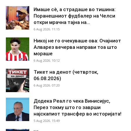
Имаше сè, а страдаше во тишина:
Поранешниот фудбалер на Челси
откри мрачна тајна на...
6 Aug 2026. 11:15
Никој не го очекуваше ова: Очајниот
Алварез вечерва направи тоа што
мораше
6 Aug 2026. 10:12
Тикет на денот (четврток,
06.08.2026)
6 Aug 2026. 07:20
Додека Реал го чека Винисијус,
Перез токму што го заврши
најскапиот трансфер во историјата!
5 Aug 2026. 15:49