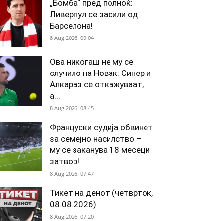
„Бомба“ пред полноќ:
Ливерпул се засили од
Барселона!
8 Aug 2026. 09:04
Ова никогаш не му се
случило на Новак: Синер и
Алкараз се откажуваат,
а...
8 Aug 2026. 08:45
Француски судија обвинет
за семејно насилство –
му се заканува 18 месеци
затвор!
8 Aug 2026. 07:47
Тикет на денот (четврток,
08.08.2026)
8 Aug 2026. 07:20