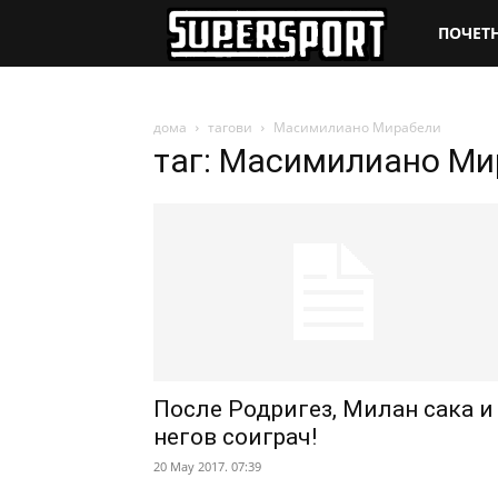
SuperSpo
ПОЧЕТ
дома
тагови
Масимилиано Мирабели
таг: Масимилиано Ми
После Родригез, Милан сака и
негов соиграч!
20 May 2017. 07:39