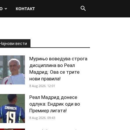
О
КОНТАКТ
Најнови вести
Мурињо воведува строга
дисциплина во Реал
Мадрид: Ова се трите
нови правила!
8 Aug 2026. 12:01
Реал Мадрид донесе
одлука: Ендрик оди во
Премиер лигата!
8 Aug 2026. 09:43