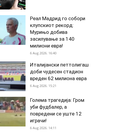
Реал Мадрид го собори
клупскиот рекорд:
Мурињо добива
засилување за 140
милиони евра!
6 Aug 2026. 16:40
Италијански петтолигаш
доби чудесен стадион
вреден 62 милиона евра
6 Aug 2026. 15:21
Голема трагедија: Гром
уби фудбалер, а
повредени се уште 12
играчи!
6 Aug 2026. 14:11