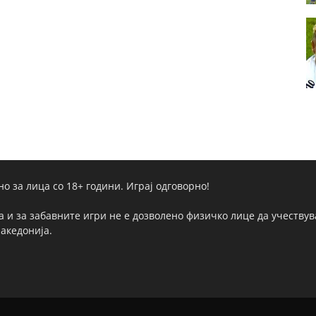
но за лица со 18+ години. Играј одговорно!
а и за забавните игри не е дозволено физичко лице да учествува
Македонија.