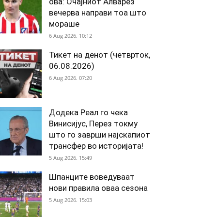
ова: Очајниот Алварез
вечерва направи тоа што
мораше
6 Aug 2026. 10:12
Тикет на денот (четврток,
06.08.2026)
6 Aug 2026. 07:20
Додека Реал го чека
Винисијус, Перез токму
што го заврши најскапиот
трансфер во историјата!
5 Aug 2026. 15:49
Шпанците воведуваат
нови правила оваа сезона
5 Aug 2026. 15:03