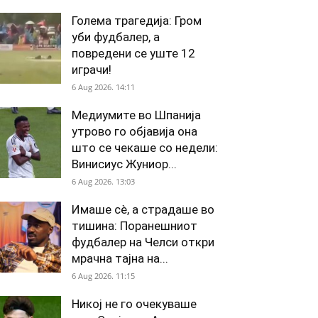
Голема трагедија: Гром
уби фудбалер, а
повредени се уште 12
играчи!
6 Aug 2026. 14:11
Медиумите во Шпанија
утрово го објавија она
што се чекаше со недели:
Винисиус Жуниор...
6 Aug 2026. 13:03
Имаше сè, а страдаше во
тишина: Поранешниот
фудбалер на Челси откри
мрачна тајна на...
6 Aug 2026. 11:15
Никој не го очекуваше