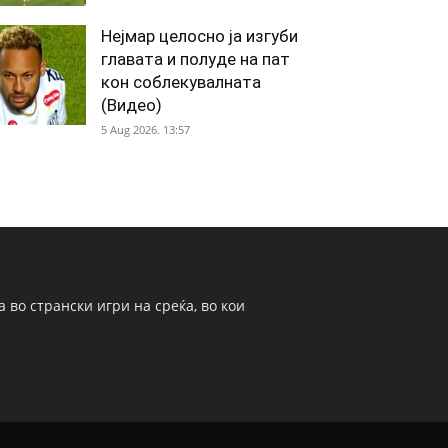
Нејмар целосно ја изгуби
главата и полуде на пат
кон соблекувалната
(Видео)
5 Aug 2026. 13:57
 во странски игри на среќа, во кои