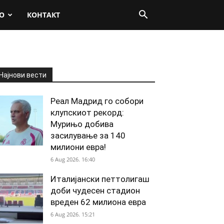
О
КОНТАКТ
Најнови вести
Реал Мадрид го собори
клупскиот рекорд:
Мурињо добива
засилување за 140
милиони евра!
6 Aug 2026. 16:40
Италијански петтолигаш
доби чудесен стадион
вреден 62 милиона евра
6 Aug 2026. 15:21