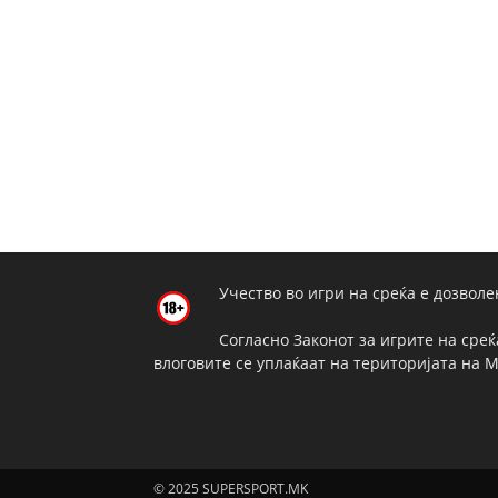
Учество во игри на среќа е дозволе
Согласно Законот за игрите на среќ
влоговите се уплаќаат на територијата на 
© 2025 SUPERSPORT.MK