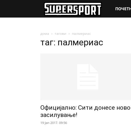
SuperSpo
ПОЧЕТ
дома
тагови
палмериас
таг: палмериас
Официјално: Сити донесе ново
засилување!
19 Jan 2017. 09:56