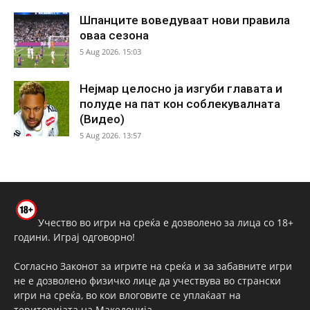
Шпанците воведуваат нови правила
оваа сезона
5 Aug 2026. 15:03
Нејмар целосно ја изгуби главата и
полуде на пат кон соблекувалната
(Видео)
5 Aug 2026. 13:57
Учество во игри на среќа е дозволено за лица со 18+
години. Играј одговорно!
Согласно Законот за игрите на среќа и за забавните игри
не е дозволено физичко лице да учествува во странски
игри на среќа, во кои влоговите се уплаќаат на
територијата на Македонија.