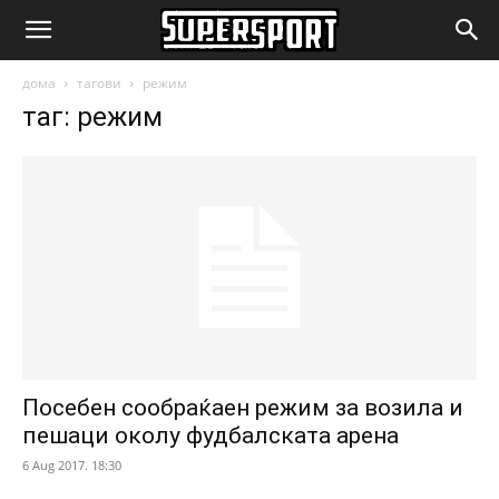
SuperSport.mk
дома
тагови
режим
таг: режим
Посебен сообраќаен режим за возила и
пешаци околу фудбалската арена
6 Aug 2017. 18:30