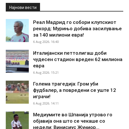
Најнови вести
Реал Мадрид го собори клупскиот
рекорд: Мурињо добива засилување
за 140 милиони евра!
6 Aug 2026. 16:40
Италијански петтолигаш доби
чудесен стадион вреден 62 милиона
евра
6 Aug 2026. 15:21
Голема трагедија: Гром уби
фудбалер, а повредени се уште 12
играчи!
6 Aug 2026. 14:11
Медиумите во Шпанија утрово го
објавија она што се чекаше со
недели: Винисиус Жуниор...