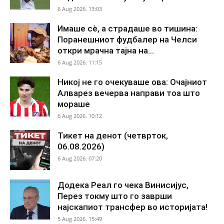
6 Aug 2026. 13:03
Имаше сè, а страдаше во тишина:
Поранешниот фудбалер на Челси
откри мрачна тајна на...
6 Aug 2026. 11:15
Никој не го очекуваше ова: Очајниот
Алварез вечерва направи тоа што
мораше
6 Aug 2026. 10:12
Тикет на денот (четврток,
06.08.2026)
6 Aug 2026. 07:20
Додека Реал го чека Винисијус,
Перез токму што го заврши
најскапиот трансфер во историјата!
5 Aug 2026. 15:49