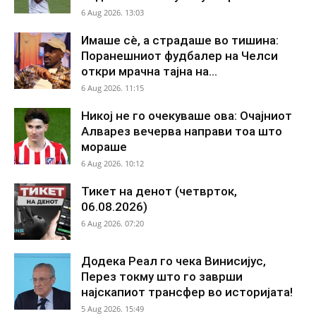
6 Aug 2026. 13:03
Имаше сè, а страдаше во тишина:
Поранешниот фудбалер на Челси
откри мрачна тајна на...
6 Aug 2026. 11:15
Никој не го очекуваше ова: Очајниот
Алварез вечерва направи тоа што
мораше
6 Aug 2026. 10:12
Тикет на денот (четврток,
06.08.2026)
6 Aug 2026. 07:20
Додека Реал го чека Винисијус,
Перез токму што го заврши
најскапиот трансфер во историјата!
5 Aug 2026. 15:49