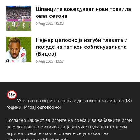
Шпанците воведуваат нови правила
оваа сезона
5 Aug 2026. 15:03
Нејмар целосно ја изгуби главата и
полуде на пат кон соблекувалната
(Видео)
5 Aug 2026. 13:57
Учество во игри на среќа е дозволено за лица со 18+
години. Играј одговорно!
Согласно Законот за игрите на среќа и за забавните игри
не е дозволено физичко лице да учествува во странски
игри на среќа, во кои влоговите се уплаќаат на
територијата на Македонија.