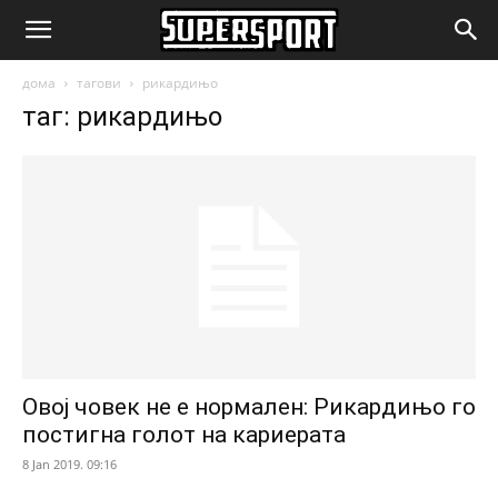
SuperSport.mk
дома
тагови
рикардињо
таг: рикардињо
Овој човек не е нормален: Рикардињо го
постигна голот на кариерата
8 Jan 2019. 09:16