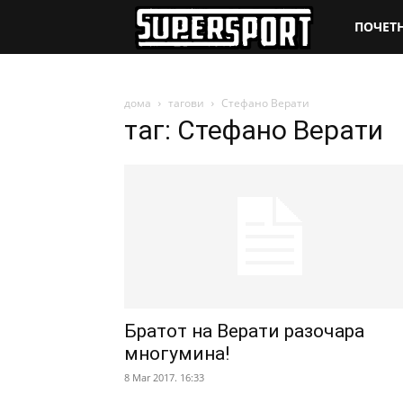
SuperSpo
ПОЧЕТ
дома
тагови
Стефано Верати
таг: Стефано Верати
Братот на Верати разочара
многумина!
8 Mar 2017. 16:33