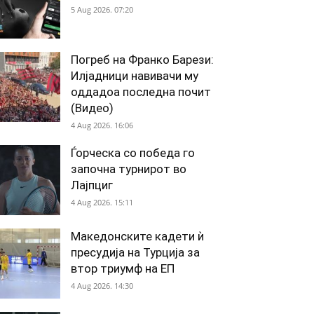
5 Aug 2026. 07:20
Погреб на Франко Барези:
Илјадници навивачи му
оддадоа последна почит
(Видео)
4 Aug 2026. 16:06
Ѓорческа со победа го
започна турнирот во
Лајпциг
4 Aug 2026. 15:11
Македонските кадети ѝ
пресудија на Турција за
втор триумф на ЕП
4 Aug 2026. 14:30