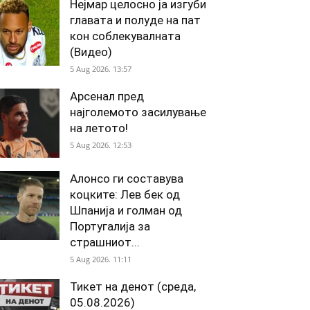
Нејмар целосно ја изгуби
главата и полуде на пат
кон соблекувалната
(Видео)
5 Aug 2026. 13:57
Арсенал пред
најголемото засилување
на летото!
5 Aug 2026. 12:53
Алонсо ги составува
коцките: Лев бек од
Шпанија и голман од
Португалија за
страшниот...
5 Aug 2026. 11:11
Тикет на денот (среда,
05.08.2026)