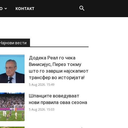
О
КОНТАКТ
Најнови вести
Додека Реал го чека
Винисијус, Перез токму
што го заврши најскапиот
трансфер во историјата!
5 Aug 2026. 15:49
Шпанците воведуваат
нови правила оваа сезона
5 Aug 2026. 15:03