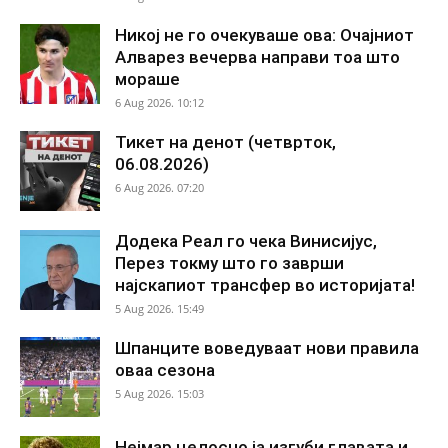
Никој не го очекуваше ова: Очајниот
Алварез вечерва направи тоа што
мораше
6 Aug 2026. 10:12
Тикет на денот (четврток,
06.08.2026)
6 Aug 2026. 07:20
Додека Реал го чека Винисијус,
Перез токму што го заврши
најскапиот трансфер во историјата!
5 Aug 2026. 15:49
Шпанците воведуваат нови правила
оваа сезона
5 Aug 2026. 15:03
Нејмар целосно ја изгуби главата и