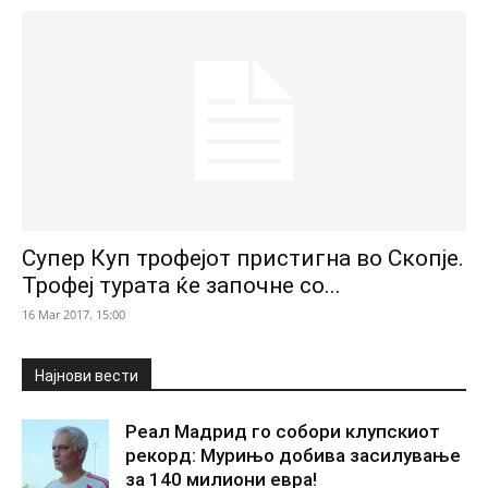
Супер Куп трофејот пристигна во Скопје.
Трофеј турата ќе започне со...
16 Mar 2017. 15:00
Најнови вести
Реал Мадрид го собори клупскиот
рекорд: Мурињо добива засилување
за 140 милиони евра!