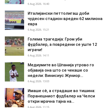
6 Aug 2026. 16:40
Италијански петтолигаш доби
чудесен стадион вреден 62 милиона
евра
6 Aug 2026. 15:21
Голема трагедија: Гром уби
фудбалер, а повредени се уште 12
играчи!
6 Aug 2026. 14:11
Медиумите во Шпанија утрово го
објавија она што се чекаше со
недели: Винисиус Жуниор...
6 Aug 2026. 13:03
Имаше сè, а страдаше во тишина:
Поранешниот фудбалер на Челси
откри мрачна тајна на...
6 Aug 2026. 11:15