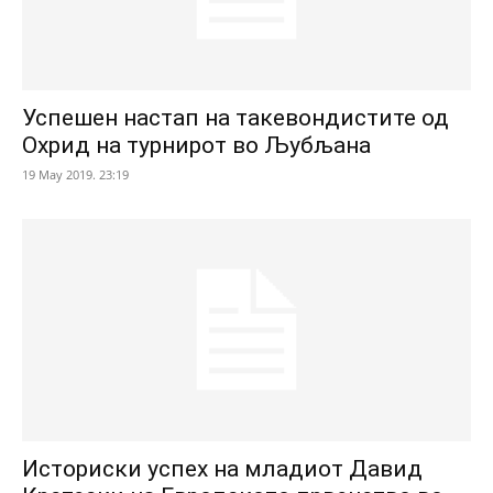
Успешен настап на такевондистите од
Охрид на турнирот во Љубљана
19 May 2019. 23:19
Историски успех на младиот Давид