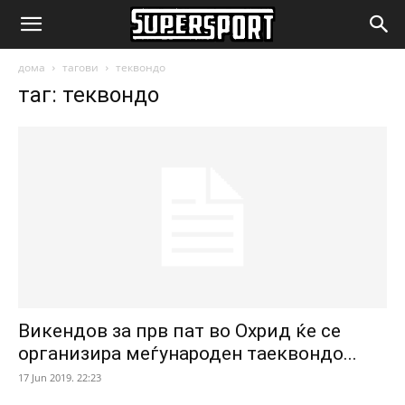
SuperSport.mk
дома
тагови
теквондо
таг: теквондо
Викендов за прв пат во Охрид ќе се
организира меѓународен таеквондо...
17 Jun 2019. 22:23