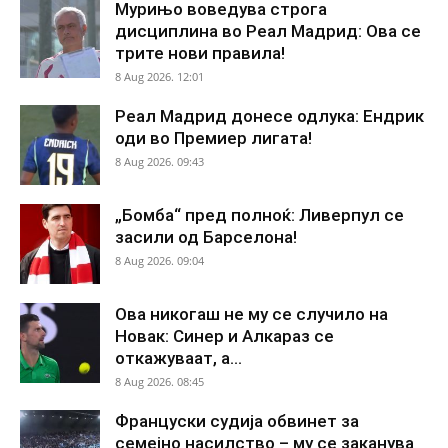
Мурињо воведува строга
дисциплина во Реал Мадрид: Ова се
трите нови правила!
8 Aug 2026. 12:01
Реал Мадрид донесе одлука: Ендрик
оди во Премиер лигата!
8 Aug 2026. 09:43
„Бомба“ пред полноќ: Ливерпул се
засили од Барселона!
8 Aug 2026. 09:04
Ова никогаш не му се случило на
Новак: Синер и Алкараз се
откажуваат, а...
8 Aug 2026. 08:45
Француски судија обвинет за
семејно насилство – му се заканува