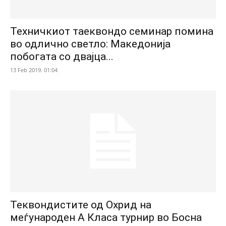
Техничкиот таеквондо семинар помина
во одлично светло: Македонија
побогата со двајца...
13 Feb 2019. 01:04
Теквондистите од Охрид на
меѓународен А Класа турнир во Босна