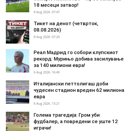
18 месеци затвор!
8 Aug 2026. 07:47
Тикет на денот (четврток,
08.08.2026)
8 Aug 2026. 07:20
Реал Мадрид го собори клупскиот
рекорд: Мурињо добива засилување
за 140 милиони евра!
6 Aug 2026. 16:40
Италијански петтолигаш доби
чудесен стадион вреден 62 милиона
евра
6 Aug 2026. 15:21
Голема трагедија: Гром уби
фудбалер, а повредени се уште 12
играчи!