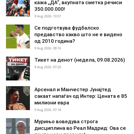
кажа „ДА“, вкупната сметка речиси
350.000.000!
9 Aug 2026. 10:57
Се подготвува фудбалско
предавство какво што не е видено
од 2010 година?
9 Aug 2026. 08:16
Тикет на денот (недела, 09.08.2026)
9 Aug 2026. 07:20
Арсенал и Манчестер Јунајтед
сакаат напаѓач од Интер: Цената е 85
милиони евра
9 Aug 2026. 07:18
Мурињо воведува строга
дисциплина во Реал Мадрид: Ова се