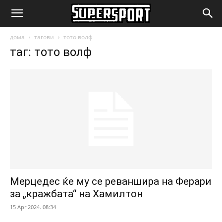
SuperSport.mk
дома
тагови
тото волф
таг: тото волф
Мерцедес ќе му се реваншира на Ферари
за „кражбата“ на Хамилтон
15 Apr 2024. 08:34