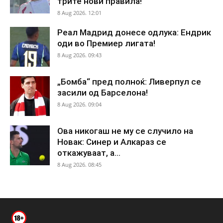
трите нови правила!
8 Aug 2026. 12:01
Реал Мадрид донесе одлука: Ендрик
оди во Премиер лигата!
8 Aug 2026. 09:43
„Бомба“ пред полноќ: Ливерпул се
засили од Барселона!
8 Aug 2026. 09:04
Ова никогаш не му се случило на
Новак: Синер и Алкараз се
откажуваат, а...
8 Aug 2026. 08:45