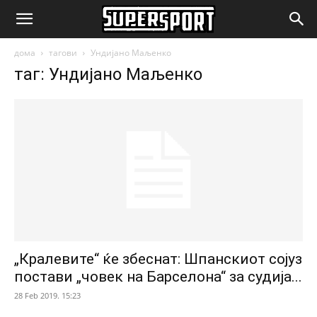
SuperSport.mk
дома
тагови
Ундијано Маљенко
таг: Ундијано Маљенко
„Кралевите“ ќе збеснат: Шпанскиот сојуз
постави „човек на Барселона“ за судија...
28 Feb 2019. 15:23