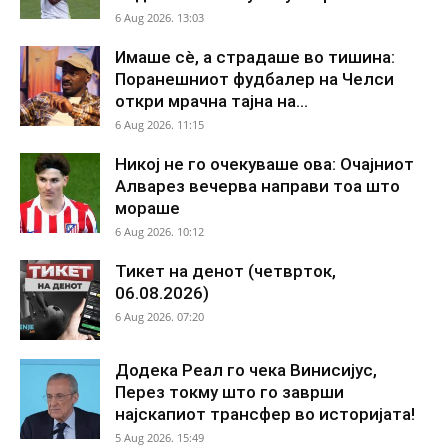
6 Aug 2026. 13:03
Имаше сè, а страдаше во тишина:
Поранешниот фудбалер на Челси
откри мрачна тајна на...
6 Aug 2026. 11:15
Никој не го очекуваше ова: Очајниот
Алварез вечерва направи тоа што
мораше
6 Aug 2026. 10:12
Тикет на денот (четврток,
06.08.2026)
6 Aug 2026. 07:20
Додека Реал го чека Винисијус,
Перез токму што го заврши
најскапиот трансфер во историјата!
5 Aug 2026. 15:49