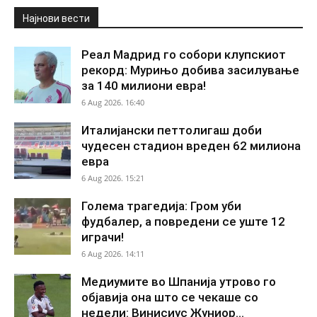
Најнови вести
Реал Мадрид го собори клупскиот
рекорд: Мурињо добива засилување
за 140 милиони евра!
6 Aug 2026. 16:40
Италијански петтолигаш доби
чудесен стадион вреден 62 милиона
евра
6 Aug 2026. 15:21
Голема трагедија: Гром уби
фудбалер, а повредени се уште 12
играчи!
6 Aug 2026. 14:11
Медиумите во Шпанија утрово го
објавија она што се чекаше со
недели: Винисиус Жуниор...