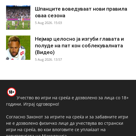
Шпанците воведуваат нови правила
оваа сезона
5 Aug 2026. 15:03
Нејмар целосно ја изгуби главата и
полуде на пат кон соблекувалната
(Видео)
5 Aug 2026. 13:57
Учество во игри на среќа е дозволено за лица со 18+
години. Играј одговорно!
Согласно Законот за игрите на среќа и за забавните игри
не е дозволено физичко лице да учествува во странски
игри на среќа, во кои влоговите се уплаќаат на
територијата на Македонија.