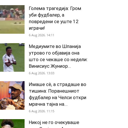
Голема трагедија: Гром
уби фудбалер, а
повредени се уште 12
играчи!
6 Aug 2026. 14:11
Медиумите во Шпанија
утрово го објавија она
што се чекаше со недели:
Винисиус Жуниор...
6 Aug 2026. 13:03
Имаше сè, а страдаше во
тишина: Поранешниот
фудбалер на Челси откри
мрачна тајна на...
6 Aug 2026. 11:15
Никој не го очекуваше