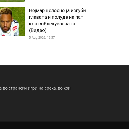
Нејмар целосно ја изгуби
главата и полуде на пат
кон соблекувалната
(Видео)
5 Aug 2026. 13:57
 во странски игри на среќа, во кои