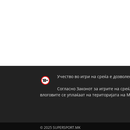
Учество во игри на среќа е дозволе
Согласно Законот за игрите на среќ
влоговите се уплаќаат на територијата на 
© 2025 SUPERSPORT.MK