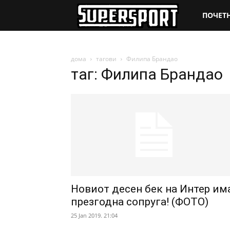
SuperSpo
ПОЧЕТ
дома
тагови
Филипа Брандао
таг: Филипа Брандао
Новиот десен бек на Интер им
презгодна сопруга! (ФОТО)
25 Jan 2019. 21:04