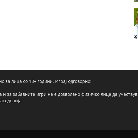
но за лица со 18+ години. Играј одговорно!
а и за забавните игри не е дозволено физичко лице да учествува
Македонија.