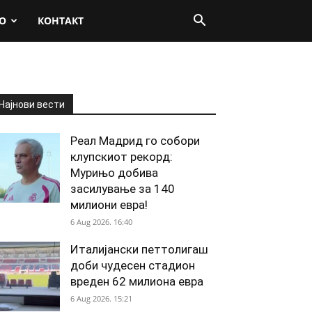
О
КОНТАКТ
Најнови вести
Реал Мадрид го собори
клупскиот рекорд:
Мурињо добива
засилување за 140
милиони евра!
6 Aug 2026. 16:40
Италијански петтолигаш
доби чудесен стадион
вреден 62 милиона евра
6 Aug 2026. 15:21