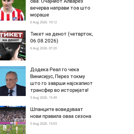
ова: Очајниот Алварез
вечерва направи тоа што
мораше
6 Aug 2026. 10:12
Тикет на денот (четврток,
06.08.2026)
6 Aug 2026. 07:20
Додека Реал го чека
Винисијус, Перез токму
што го заврши најскапиот
трансфер во историјата!
5 Aug 2026. 15:49
Шпанците воведуваат
нови правила оваа сезона
5 Aug 2026. 15:03