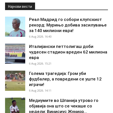
Најнови вести
Реал Мадрид го собори клупскиот
рекорд: Мурињо добива засилување
за 140 милиони евра!
6 Aug 2026. 16:40
Италијански петтолигаш доби
чудесен стадион вреден 62 милиона
евра
6 Aug 2026. 15:21
Голема трагедија: Гром уби
фудбалер, а повредени се уште 12
играчи!
6 Aug 2026. 14:11
Медиумите во Шпанија утрово го
објавија она што се чекаше со
недели: Винисиус Жуниор...