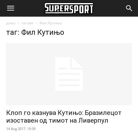
SuperSport.mk
дома
тагови
Фил Кутињо
таг: Фил Кутињо
Клоп го казнува Кутињо: Бразилецот
изоставен од тимот на Ливерпул
14 Aug 2017. 19:39