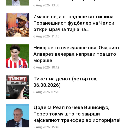
6 Aug 2026. 13:03
Имаше сè, а страдаше во тишина:
Поранешниот фудбалер на Челси
откри мрачна тајна на...
6 Aug 2026. 11:15
Никој не го очекуваше ова: Очајниот
Алварез вечерва направи тоа што
мораше
6 Aug 2026. 10:12
Тикет на денот (четврток,
06.08.2026)
6 Aug 2026. 07:20
Додека Реал го чека Винисијус,
Перез токму што го заврши
најскапиот трансфер во историјата!
5 Aug 2026. 15:49