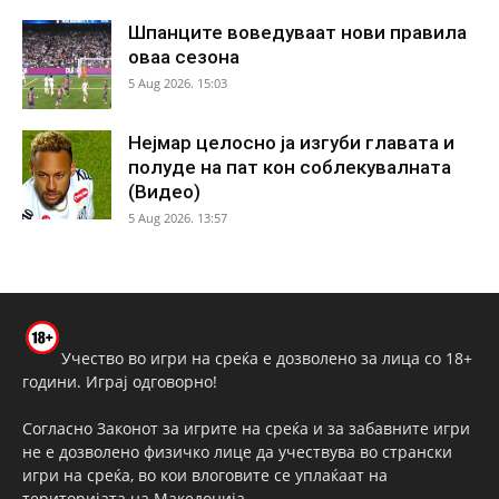
Шпанците воведуваат нови правила
оваа сезона
5 Aug 2026. 15:03
Нејмар целосно ја изгуби главата и
полуде на пат кон соблекувалната
(Видео)
5 Aug 2026. 13:57
Учество во игри на среќа е дозволено за лица со 18+
години. Играј одговорно!
Согласно Законот за игрите на среќа и за забавните игри
не е дозволено физичко лице да учествува во странски
игри на среќа, во кои влоговите се уплаќаат на
територијата на Македонија.