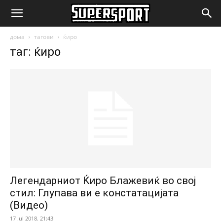
SuperSport.mk
дома
тагови
ќиро
таг: ќиро
Легендарниот Ќиро Блажевиќ во свој
стил: Глупава ви е констатацијата
(Видео)
17 Jul 2018. 21:43