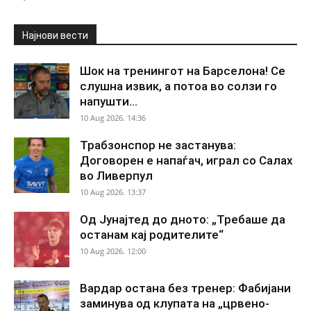
Најнови вести
Шок на тренингот на Барселона! Се
слушна извик, а потоа во солзи го
напушти...
10 Aug 2026. 14:36
Трабзонспор не застанува:
Договорен е напаѓач, играл со Салах
во Ливерпул
10 Aug 2026. 13:37
Од Јунајтед до дното: „Требаше да
останам кај родителите“
10 Aug 2026. 12:00
Вардар остана без тренер: Фабијани
заминува од клупата на „црвено-