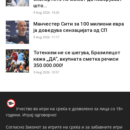
што...
9 Aug 2026. 14:26
Манчестер Сити за 100 милиони евра
ја доведува сензацијата од СП
9 Aug 2026. 11:17
Тотенхем не се шегува, Бразилецот
кажа „ДА“, вкупната сметка речиси
350.000.000!
9 Aug 2026. 10:57
Учество во игри на среќа е дозволено за лица со 18+
години. Играј одговорно!
Согласно Законот за игрите на среќа и за забавните игри