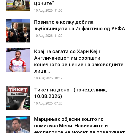
црните“
10 Aug 2026. 11:56
Познато е колку добила
љубовницата на Инфантино од УЕФА
10 Aug 2026. 11:20
Крај на сагата со Хари Кејн:
Англичанецот им соопшти
конечното решение на раководните
лица...
10 Aug 2026. 10:17
Тикет на денот (понеделник,
10.08.2026)
10 Aug 2026. 07:20
Марцињак објасни зошто го
помилува Меси: Навивачите и
експертите не можат да поверуваат