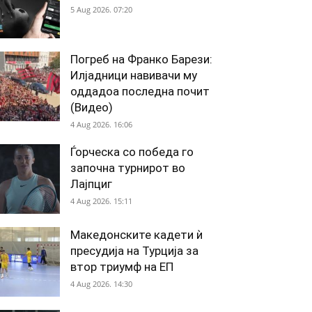
5 Aug 2026. 07:20
Погреб на Франко Барези:
Илјадници навивачи му
оддадоа последна почит
(Видео)
4 Aug 2026. 16:06
Ѓорческа со победа го
започна турнирот во
Лајпциг
4 Aug 2026. 15:11
Македонските кадети ѝ
пресудија на Турција за
втор триумф на ЕП
4 Aug 2026. 14:30