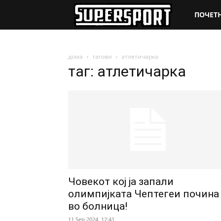
SuperSpo
ПОЧЕТ
дома
тагови
атлетичарка
таг: атлетичарка
Човекот кој ја запали
олимпијката Чептегеи почина
во болница!
11 Sep 2024. 12:41