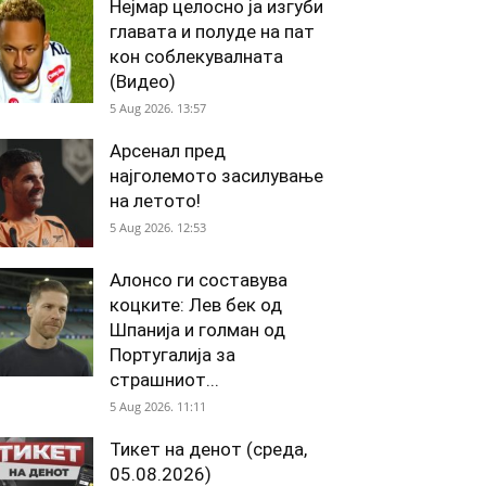
Нејмар целосно ја изгуби
главата и полуде на пат
кон соблекувалната
(Видео)
5 Aug 2026. 13:57
Арсенал пред
најголемото засилување
на летото!
5 Aug 2026. 12:53
Алонсо ги составува
коцките: Лев бек од
Шпанија и голман од
Португалија за
страшниот...
5 Aug 2026. 11:11
Тикет на денот (среда,
05.08.2026)