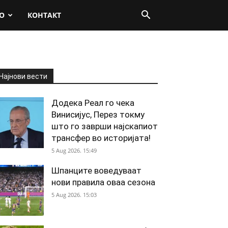
О
КОНТАКТ
Најнови вести
Додека Реал го чека
Винисијус, Перез токму
што го заврши најскапиот
трансфер во историјата!
5 Aug 2026. 15:49
Шпанците воведуваат
нови правила оваа сезона
5 Aug 2026. 15:03