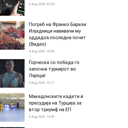
5 Aug 2026. 07:20
Погреб на Франко Барези:
Илјадници навивачи му
оддадоа последна почит
(Видео)
4 Aug 2026. 16:06
Ѓорческа со победа го
започна турнирот во
Лајпциг
4 Aug 2026. 15:11
Македонските кадети ѝ
пресудија на Турција за
втор триумф на ЕП
4 Aug 2026. 14:30