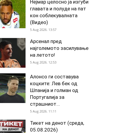
Нејмар целосно ја изгуби
главата и полуде на пат
кон соблекувалната
(Видео)
5 Aug 2026. 13:57
Арсенал пред
најголемото засилување
на летото!
5 Aug 2026. 12:53
Алонсо ги составува
коцките: Лев бек од
Шпанија и голман од
Португалија за
страшниот...
5 Aug 2026. 11:11
Тикет на денот (среда,
05.08.2026)