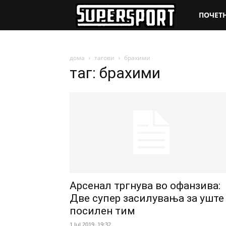
SuperSpo
ПОЧЕТ
дома
тагови
брахими
таг: брахими
Арсенал тргнува во офанзива:
Две супер засилувања за уште
посилен тим
1 Jul 2019. 19:32