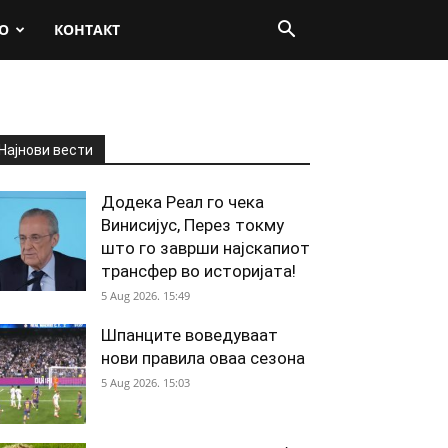
О
КОНТАКТ
Најнови вести
Додека Реал го чека
Винисијус, Перез токму
што го заврши најскапиот
трансфер во историјата!
5 Aug 2026. 15:49
Шпанците воведуваат
нови правила оваа сезона
5 Aug 2026. 15:03