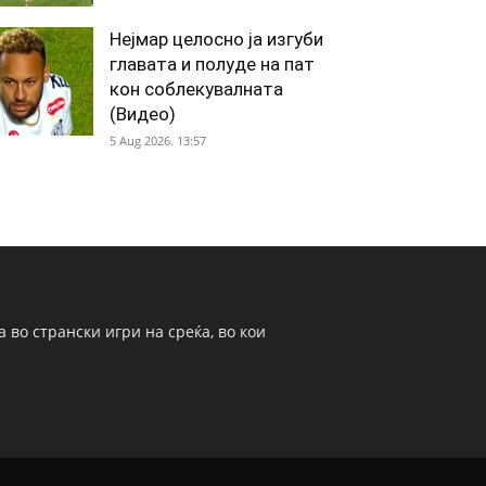
Нејмар целосно ја изгуби
главата и полуде на пат
кон соблекувалната
(Видео)
5 Aug 2026. 13:57
 во странски игри на среќа, во кои