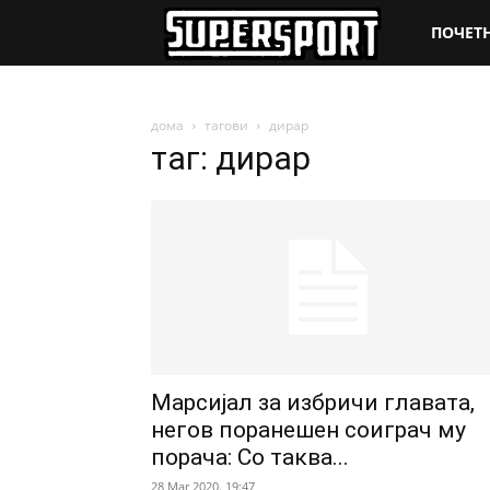
SuperSpo
ПОЧЕТ
дома
тагови
дирар
таг: дирар
Марсијал за избричи главата,
негов поранешен соиграч му
порача: Со таква...
28 Mar 2020. 19:47