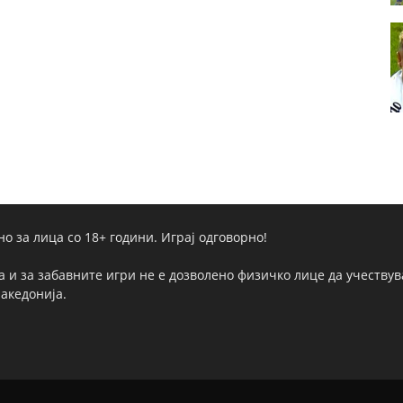
но за лица со 18+ години. Играј одговорно!
а и за забавните игри не е дозволено физичко лице да учествува
Македонија.