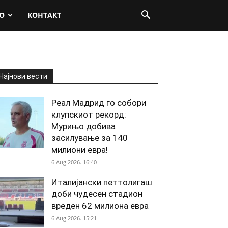
О
КОНТАКТ
Најнови вести
Реал Мадрид го собори
клупскиот рекорд:
Мурињо добива
засилување за 140
милиони евра!
6 Aug 2026. 16:40
Италијански петтолигаш
доби чудесен стадион
вреден 62 милиона евра
6 Aug 2026. 15:21