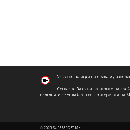
Учество во игри на среќа е дозволе
Согласно Законот за игрите на среќ
влоговите се уплаќаат на територијата на 
© 2025 SUPERSPORT.MK