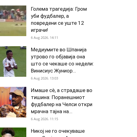
Голема трагедија: Гром
уби фудбалер, а
повредени се уште 12
играчи!
6 Aug 2026. 14:11
Медиумите во Шпанија
утрово го објавија она
што се чекаше со недели:
Винисиус Жуниор...
6 Aug 2026. 13:03
Имаше сè, а страдаше во
тишина: Поранешниот
фудбалер на Челси откри
мрачна тајна на...
6 Aug 2026. 11:15
Никој не го очекуваше