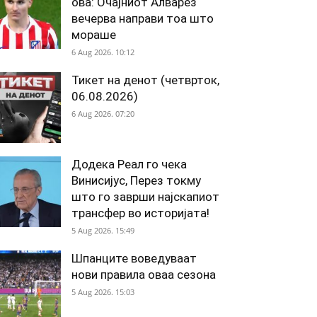
ова: Очајниот Алварез
вечерва направи тоа што
мораше
6 Aug 2026. 10:12
Тикет на денот (четврток,
06.08.2026)
6 Aug 2026. 07:20
Додека Реал го чека
Винисијус, Перез токму
што го заврши најскапиот
трансфер во историјата!
5 Aug 2026. 15:49
Шпанците воведуваат
нови правила оваа сезона
5 Aug 2026. 15:03