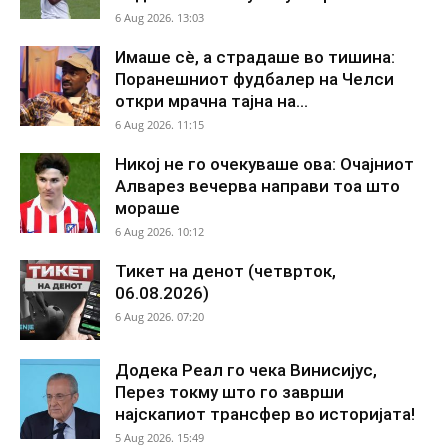
6 Aug 2026. 13:03
Имаше сè, а страдаше во тишина:
Поранешниот фудбалер на Челси
откри мрачна тајна на...
6 Aug 2026. 11:15
Никој не го очекуваше ова: Очајниот
Алварез вечерва направи тоа што
мораше
6 Aug 2026. 10:12
Тикет на денот (четврток,
06.08.2026)
6 Aug 2026. 07:20
Додека Реал го чека Винисијус,
Перез токму што го заврши
најскапиот трансфер во историјата!
5 Aug 2026. 15:49