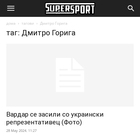
SuperSport.mk
дома
тагови
Дмитро Горига
таг: Дмитро Горига
Вардар се засили со украински
репрезентативец (Фото)
28 May 2024. 11:27