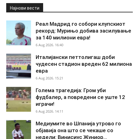
Најнови вести
Реал Мадрид го собори клупскиот
рекорд: Мурињо добива засилување
за 140 милиони евра!
6 Aug 2026. 16:40
Италијански петтолигаш доби
чудесен стадион вреден 62 милиона
евра
6 Aug 2026. 15:21
Голема трагедија: Гром уби
фудбалер, а повредени се уште 12
играчи!
6 Aug 2026. 14:11
Медиумите во Шпанија утрово го
објавија она што се чекаше со
недели: Винисиус Жуниор...