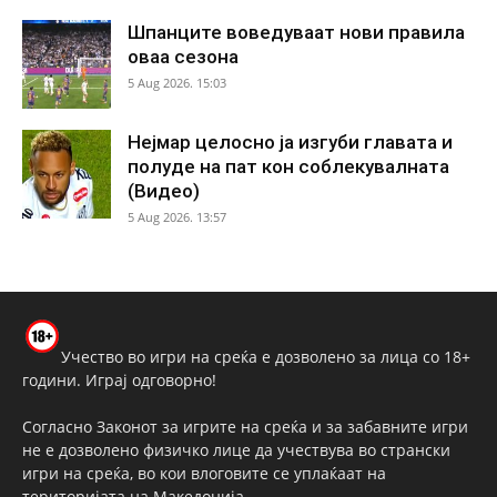
Шпанците воведуваат нови правила
оваа сезона
5 Aug 2026. 15:03
Нејмар целосно ја изгуби главата и
полуде на пат кон соблекувалната
(Видео)
5 Aug 2026. 13:57
Учество во игри на среќа е дозволено за лица со 18+
години. Играј одговорно!
Согласно Законот за игрите на среќа и за забавните игри
не е дозволено физичко лице да учествува во странски
игри на среќа, во кои влоговите се уплаќаат на
територијата на Македонија.